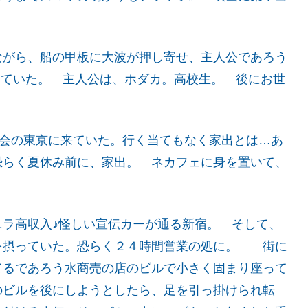
がら、船の甲板に大波が押し寄せ、主人公であろう
なっていた。 主人公は、ホダカ。高校生。 後にお世
都会の東京に来ていた。行く当てもなく家出とは…あ
恐らく夏休み前に、家出。 ネカフェに身を置いて、
ラ高収入♪怪しい宣伝カーが通る新宿。 そして、
を摂っていた。恐らく２４時間営業の処に。 街に
てるであろう水商売の店のビルで小さく固まり座って
のビルを後にしようとしたら、足を引っ掛けられ転