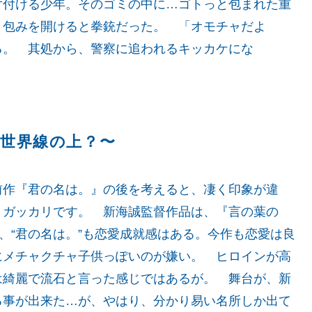
片付ける少年。そのゴミの中に…ゴトっと包まれた重
、包みを開けると拳銃だった。 「オモチャだよ
る。 其処から、警察に追われるキッカケにな
じ世界線の上？〜
作『君の名は。』の後を考えると、凄く印象が違
、ガッカリです。 新海誠監督作品は、『言の葉の
、“君の名は。”も恋愛成就感はある。今作も恋愛は良
にメチャクチャ子供っぽいのが嫌い。 ヒロインが高
は綺麗で流石と言った感じではあるが。 舞台が、新
る事が出来た…が、やはり、分かり易い名所しか出て