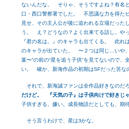
ないんだな。 そりゃ、そうですよね？有名
口・西口警察署でした。 不思議な力を得た
見せ、その主人公が後に追われる立場だった
う。 え？どうなの？よく出来てる話し。や
『君の名は。』のキャラも出てくる。 此れ
のキャラが出ていた。 〜２つは同じ…いや、
葉〜”の前の“星を追う子供”を見てないので
い。 確か、新海作品の初期はSFだった筈な
それで、新海誠ファンは全作品好きなのだ
だけど。 『天気の子』は子供向けで好きじ
子供すぎる。嫌い。成長物語だとしても、期
そう言うわけで、星は3かな。