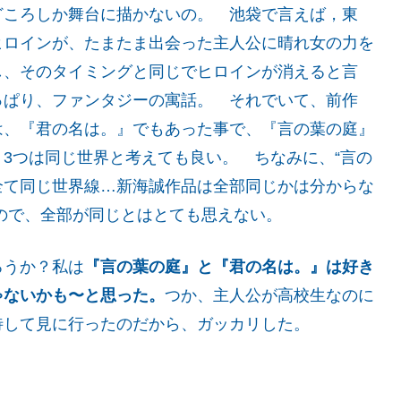
どころしか舞台に描かないの。 池袋で言えば，東
ヒロインが、たまたま出会った主人公に晴れ女の力を
し、そのタイミングと同じでヒロインが消えると言
っぱり、ファンタジーの寓話。 それでいて、前作
は、『君の名は。』でもあった事で、『言の葉の庭』
3つは同じ世界と考えても良い。 ちなみに、“言の
、全て同じ世界線…新海誠作品は全部同じかは分からな
ので、全部が同じとはとても思えない。
ろうか？私は
『言の葉の庭』と『君の名は。』は好き
ゃないかも〜と思った。
つか、主人公が高校生なのに
待して見に行ったのだから、ガッカリした。