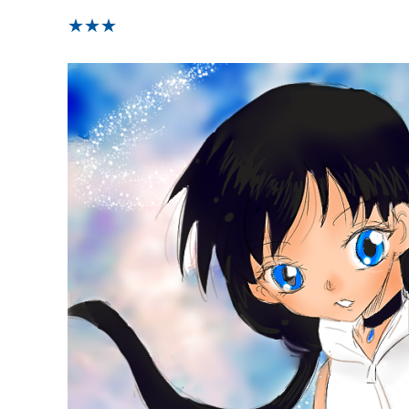
★
★
★