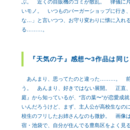
ぶ。 近くの自販機のゴミが散乱。 律儀に
いモノ。 いつものバーガーショップに行き
な…」と言いつつ、お守り変わりに懐に入れ
る………。
『天気の子』感想〜3作品は同
あんまり、思ってたのと違った………。 前
う。 あんまり、好きではない展開。 正直
庭』から知っているが、“言の葉〜”が恋愛成就
いんだろうけど、まず、主人公が高校生なの
校生のフリしたお姉さんなのも微妙。 画像
宿・池袋で、自分が住んでる豊島区をよく見