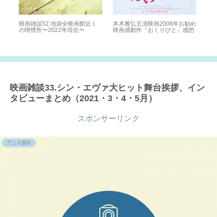
Sch
Ra
ドク
映画雑談52.池袋全映画館近く
本木雅弘主演映画2008年お勧め
想
の喫煙所〜2022年現在〜
映画感動作『おくりびと』感想
映画雑談33.シン・エヴァ大ヒット舞台挨拶、イン
タビューまとめ（2021・3・4・5月）
スポンサーリンク
アニメ原作