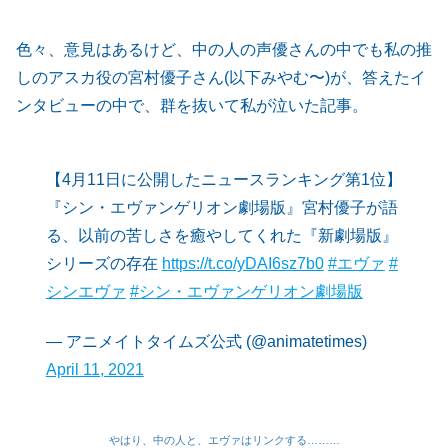
色々、意見はあるけど、中の人の声優さんの中でも私の推
しのアスカ役の宮村優子さん(以下みやむ〜)が、答えたイ
ンタビューの中で、群を抜いて私が泣いた記事。
【4月11日に公開したニュースランキング第1位】
『シン・エヴァンゲリオン劇場版』宮村優子が語
る、以前の苦しさを癒やしてくれた『新劇場版』
シリーズの存在
https://t.co/yDAI6sz7b0
#エヴァ
#
シンエヴァ
#シン・エヴァンゲリオン劇場版
— アニメイトタイムズ公式 (@animatetimes)
April 11, 2021
やはり、中の人と、エヴァはリンクする………