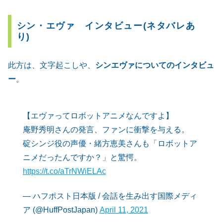
シン・エヴァ インタビュー(ネタバレあ
り)
此方は、文字起こしや、
シンエヴァについてのインタビュ
ー
。
【エヴァってロボットアニメなんですよ】
庵野秀明さんの発言、ファンに衝撃を与える。
碇シンジ役の声優・緒方恵美さんも「ロボットア
ニメだったんですか？」と驚愕。
https://t.co/aTrNWiELAc
— ハフポスト日本版 / 会話を生み出す国際メディ
ア (@HuffPostJapan)
April 11, 2021