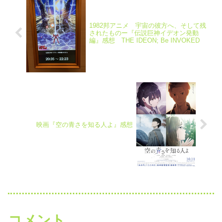
1982邦アニメ 宇宙の彼方へ、そして残
されたものー『伝説巨神イデオン発動
編』感想 THE IDEON; Be INVOKED
映画『空の青さを知る人よ』感想
コメント