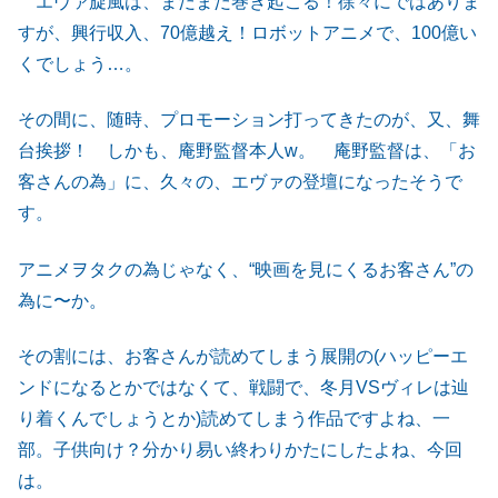
エヴァ旋風は、まだまだ巻き起こる！徐々にではありま
すが、興行収入、70億越え！ロボットアニメで、100億い
くでしょう…。
その間に、随時、プロモーション打ってきたのが、又、舞
台挨拶！ しかも、庵野監督本人w。 庵野監督は、「お
客さんの為」に、久々の、エヴァの登壇になったそうで
す。
アニメヲタクの為じゃなく、“映画を見にくるお客さん”の
為に〜か。
その割には、お客さんが読めてしまう展開の(ハッピーエ
ンドになるとかではなくて、戦闘で、冬月VSヴィレは辿
り着くんでしょうとか)読めてしまう作品ですよね、一
部。子供向け？分かり易い終わりかたにしたよね、今回
は。