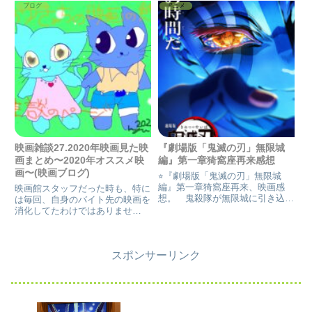
それも回収している。 だが、伏
ニーは恋人クリスチャンに電話。
ブログ
アニメ
線を伏線と思わせないラブ・スト
処が彼は面倒臭そうに出て
ーリーの展開がちゃんとしている
ので、疑問にも感じない。あ...
映画雑談27.2020年映画見た映
『劇場版「鬼滅の刃」無限城
画まとめ〜2020年オススメ映
編』第一章猗窩座再来感想
画〜(映画ブログ)
⭐︎『劇場版「鬼滅の刃」無限城
編』第一章猗窩座再来、映画感
映画館スタッフだった時も、特に
想。 鬼殺隊が無限城に引き込ま
は毎回、自身のバイト先の映画を
れ、上弦の鬼と必死の戦いを繰り
消化してたわけではありませ
広げ、鬼舞辻無惨との最終決戦が
ん。 何故なら、映画館のスタッ
始まる。第一章では炭治郎・義勇
フも忙しく、帰ってから主婦なの
VS猗窩座、しのぶVS童磨、善逸
で家事もしなければなりませ
VS兄弟子対決がメインである。
スポンサーリンク
ん。 自分の時間を作るのは、昔
から下手でありましたから、そも
そも、映...