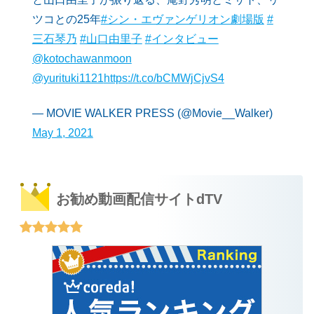
ツコとの25年
#シン・エヴァンゲリオン劇場版
#
三石琴乃
#山口由里子
#インタビュー
@kotochawanmoon
@yurituki1121
https://t.co/bCMWjCjvS4
— MOVIE WALKER PRESS (@Movie__Walker)
May 1, 2021
お勧め動画配信サイトdTV