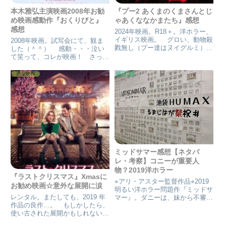
本木雅弘主演映画2008年お勧
『プー2 あくまのくまさんとじ
め映画感動作『おくりびと』
ゃあくななかまたち』感想
感想
2024年映画。R18＋。洋ホラー、
イギリス映画。 グロい、動物殺
2008年映画。試写会にて、観ま
戮無し（プー達はヌイグルミ）、
した（＾＾） 感動・・・泣い
エロ無し。前作→『プーあくまの
て笑って、コレが映画！ さっす
くまさん』感想【8/18限定! 楽天
が！ベストセラー原作小説をお取
会員なら最大P4倍】プー2 あく
りになっただけある。 もっくん
恋愛映画
映画
まのくまさんとじゃあくななかま
が、演技上手いのは、初めから知
たち 【Blu-...
っていたけど、うん、今回は、非
凡な役だけど、フツ～の人を、...
ミッドサマー感想【ネタバ
レ・考察】コニーが重要人
物？2019洋ホラー
『ラストクリスマス』Xmasに
⭐︎アリ・アスター監督作品⭐︎2019
お勧め映画☆意外な展開に涙
明るい洋ホラー問題作『ミッドサ
レンタル。またしても、2019 年
マー』。ダニーは、妹から不審な
作品の良作…。 もしかしたら、
メールを受け取る。“双極性障
使い古された展開かもしれない。
害”の妹…親を連れて逝ってしま
伏線は、最初からちゃんとある。
うと言うニュアンスのメール。ダ