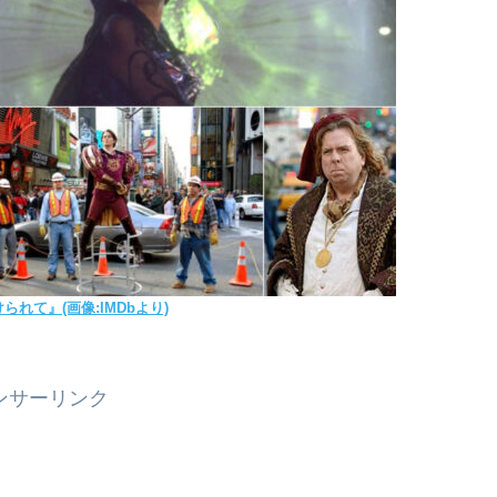
れて』(画像:IMDbより)
ンサーリンク