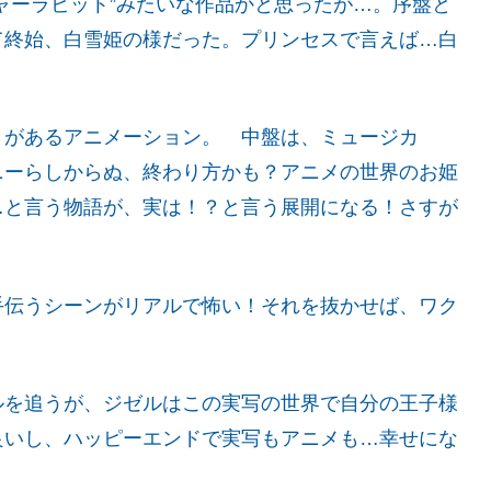
ャーラビット”みたいな作品かと思ったが…。序盤と
て終始、白雪姫の様だった。プリンセスで言えば…白
きがあるアニメーション。 中盤は、ミュージカ
ニーらしからぬ、終わり方かも？アニメの世界のお姫
…と言う物語が、実は！？と言う展開になる！さすが
手伝うシーンがリアルで怖い！それを抜かせば、ワク
ルを追うが、ジゼルはこの実写の世界で自分の王子様
良いし、ハッピーエンドで実写もアニメも…幸せにな