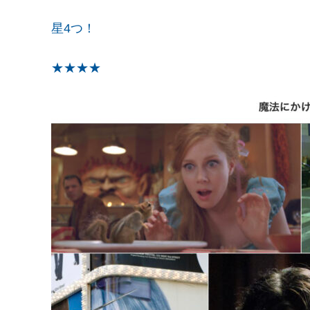
星4つ！
★
★
★
★