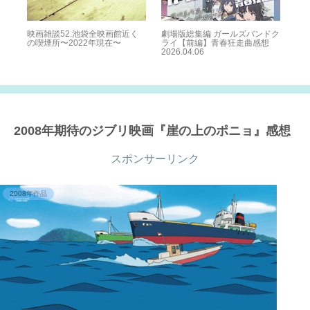
映画雑談52.池袋全映画館近く
劇場版総集編 ガールズバンドク
映
の喫煙所〜2022年現在〜
ライ【前編】青春狂走曲感想
2026.04.06
2008年期待のジブリ映画『崖の上のポニョ』感想
スポンサーリンク
2008年作品