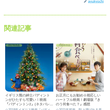
ayukyochi
関連記事
2017年作品
2021年作品
イギリス熊の紳士パディント
お正月にもお勧め☆相応しい
ンがひたすら可愛い！映画
ハートフル映画！劇場版『き
『パディントン2』(ネタバレ)
のう何食べた？』感想
感想
☆2018年イギリス映画『パディ
☆2021年邦画。BLと呼ばれる原