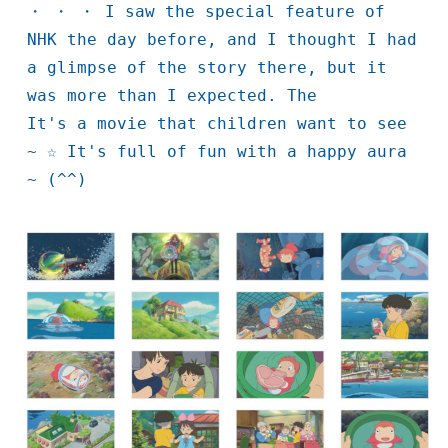
・ ・ ・ I saw the special feature of 
NHK the day before, and I thought I had 
a glimpse of the story there, but it 
was more than I expected. The

It's a movie that children want to see 
~ ☆ It's full of fun with a happy aura 
~ (^^)