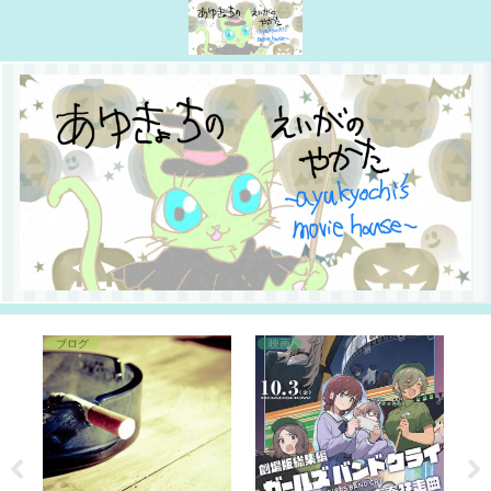
ブログ
映画
1
トラ