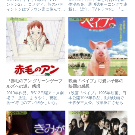
ントン2』。コメディ。熊のパデ
作漫画を、週刊誌モーニングで連
ィントンはブラウン家に住んでい
載し、近年、TVドラマ化。『劇
る。心優しいブラウン家、紳士な
場版 きのう、何食べた？』感
熊のパディントン。近所の人にも
想。ファン待望の映画化で見事な
2010年作品
1995年作品
好かれている。 パディントンは
良作。ハートフルで愛おしい、暖
アンティークショップの飛び出す
かくなる映画はきっと、見る人の
絵本に惹かれバイトを始める
心を変える。幸せになる映画。
『赤毛のアン グリーンゲーブ
映画『ベイブ』可愛い子豚の
ルズへの道』感想
映画の感想
2010年作品。BS12日曜アニメ劇
⭐︎映画『ベイブ』1995年映画、日
場で、放送。ようやく、視聴。
本公開1996年作品。動物映画で
あ〜“赤毛のアン”懐かしいな。ハ
子豚が主人公。牧羊豚にさせられ
ウス食品の日曜劇場で、世界名作
ようとするが…家出をした仔豚ベ
の作品をアニメ化してた。それも
イブのちょっとした冒険譚。初地
2009年作品
2006年作品
何十年も続けてたけど、ハウス食
上波は1999年金曜ロードショー
品が、アニメからスポンサーを撤
で放送。ベイブの可愛さを！伝え
退した時は、フジTVと...
たい映画感想です。