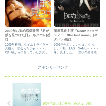
2009年お勧め恋愛映画『君が
藤原竜也主演『Death noteデ
僕を見つけた日』(ネタバレ)感
スノート/the last name』(ネ
想
タバレ)感想
2009年映画。タイムトラベラー
2006年作品。レンタル。やっ
の彼と、出会った少女・・・。
と、THE LAST NAME～・・・
幼い頃から出合っていた少女と、
を、見ました。 主役の藤原竜也
タイムトラベラーを繰り返す男
クンは、最後まで、キラ様に合っ
性・・・。 少女は、男性に惹か
てなかったような・・・。（外見
れていき、大人になった少女は、
が。原作マンガのキラが、カッコ
スポンサーリンク
ある日、同じ次元で、彼を見つけ
良すぎの為。）だけど、ミサミサ
る。 未来の彼と会っていたの
とのキスシーンには、何...
で...
2007年ほのぼの映画『めがね』感想