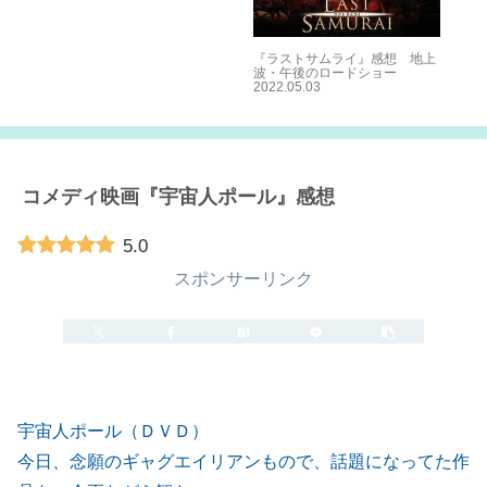
Sch
Ra
作
0
『ラストサムライ』感想 地上
波・午後のロードショー
2022.05.03
コメディ映画『宇宙人ポール』感想
5.0
スポンサーリンク
2013.06.12
2021.12.27
宇宙人ポール（ＤＶＤ）
今日、念願のギャグエイリアンもので、話題になってた作