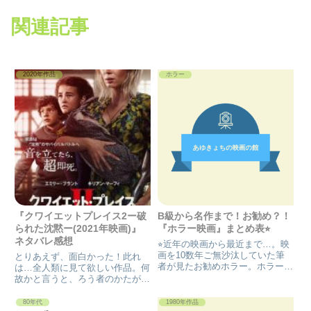
関連記事
2020年作品
ホラー
『クワイエットプレイス2ー破
B級から名作まで！お勧め？！
られた沈黙ー(2021年映画)』
『ホラー映画』まとめ表⭐︎
ネタバレ感想
⭐︎近年の映画から最近まで…。映
画を10数年ご無沙汰していた筆
とりあえず、面白かった！此れ
者が見たお勧めホラー。ホラーで
は…全人類に見て欲しい作品。何
も、クリーチャー系・サイコパ
故かと言うと、ろう者のかたが、
ス・サスペンス系etcと多彩であ
このコロナ禍にマスクしてた
り怖くない一面も？普段、怖くて
ら“口が読めない”事への苦労があ
80年代
1980年作品
見れないと言う人も、少しでも興