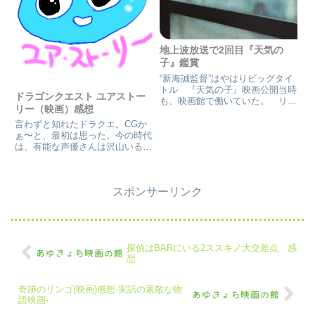
地上波放送で2回目『天気の
子』鑑賞
“新海誠監督”はやはりビッグタイ
トル 『天気の子』映画公開当時
ドラゴンクエスト ユアストー
も、映画館で働いていた。 リア
リー（映画）感想
ルタイムで働いてると分かったの
が、前作『君の名は。』の影響を
言わずと知れたドラクエ。CGか
受けて、‘新海誠’のビッグネーム
ぁ〜と、最初は思った。今の時代
は一人歩き始めたと言って良いと
は、有能な声優さんは沢山いる
思う。 『君の名は。』の前...
し、何で？俳優を声優に起用した
の？オープニングは、ゲーム画
面。いや、ゲームと違うと思って
スポンサーリンク
見に行ったのに。“ナニを見せら
れてるの？”と、思った。だっ
て、ド...
探偵はBARにいる2ススキノ大交差点 感
想
奇跡のリンゴ(映画)感想-実話の素敵な物
語映画-