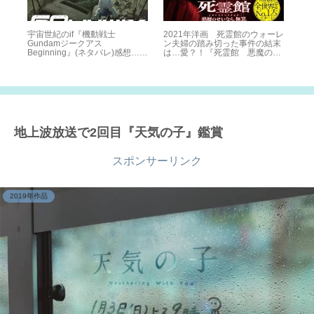
宇宙世紀のif『機動戦士
2021年洋画 死霊館のウォーレ
ク
Gundamジークアス
ン夫婦の踏み切った事件の結末
『レ
Beginning』(ネタバレ)感想…君
は…愛？！『死霊館 悪魔のせ
想
は生き延びる事が出来るか？
いなら、無罪』(ネタバレ)感想
地上波放送で2回目『天気の子』鑑賞
スポンサーリンク
2019年作品