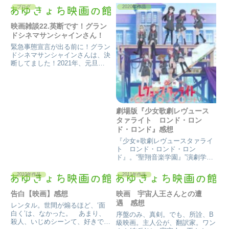
『余命1ヶ月の花嫁』詳細TBS公
ブログ
2020年作品
式ホームページ『余命1ヶ月の花
嫁』◯監督…廣木隆一 ◯主
映画雑談22.英断です！グラン
演…榮倉奈々、瑛太 ◯配給…東
ドシネマサンシャインさん！
宝◯舞台...
緊急事態宣言が出る前に！グラン
ドシネマサンシャインさんは、決
断してました！2021年、元旦か
らも、日本は、昨年末からのコロ
ナ騒ぎを経て、考えてたんだと思
います。 ただ、総理も変わり、
とても深刻にならねばならんと思
ったのでしょうが、去年から医...
劇場版『少女歌劇レヴュース
タァライト ロンド・ロン
ド・ロンド』感想
『少女⭐︎歌劇レヴュースタァライ
ト ロンド・ロンド・ロン
ド』。“聖翔音楽学園』”演劇学
校。 其処の生徒9人の物語。ヒ
ロインは、9人共。 愛城華恋が
2010年作品
2011年作品
冒頭、オーディションの舞台に向
かう格好へと変身し、“みんなを
告白【映画】感想
映画 宇宙人王さんとの遭
スタァライトしちゃいます”と言
遇 感想
レンタル。世間が煽るほど、‘面
う。
白く’は、なかった。 あまり、
序盤のみ、真剣。でも、所詮、B
殺人、いじめシーンて、好きでは
級映画。主人公が、翻訳家。ワン