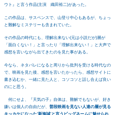
ウト』と言う作品(主演 織田裕二)があった。
この作品は、サスペンスで、山登り中心もあるが、ちょっ
と難解なミステリーも含まれていた。
その作品の時代にも、理解出来ない(元は小説だが)層が
「面白くない！」と言ったり「理解出来ない！」と大声で
感想を言いながら出てきたのを見た事がある。
今なら、ネタバレになると周りから批判を受ける時代なの
で、映画を見た後、感想を言いたかったら、感想サイトに
書き込むか、一緒に見た人と、コソコソと話し合えば良い
のにと思う。
何にせよ、『天気の子』自体は、難解でもないが、好き
嫌いは個人の自由だが、
普段映画を見ない人達の層が見る
キッカケになった‘新海誠’と言うビッグネームに魅せられ