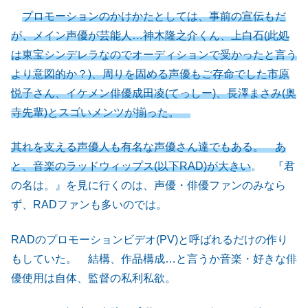
プロモーションのかけかたとしては、事前の宣伝もだ
が、メイン声優が芸能人…神木隆之介くん、上白石(此処
は東宝シンデレラなのでオーディションで受かったと言う
より意図的か？)、周りを固める声優もご存命でした市原
悦子さん、イケメン俳優成田凌(てっしー)、長澤まさみ(奥
寺先輩)とスゴいメンツが揃った。
其れを支える声優人も有名な声優さん達でもある。 あ
と、音楽のラッドウィップス(以下RAD)が大きい
。 『君
の名は。』を見に行くのは、声優・俳優ファンのみなら
ず、RADファンも多いのでは。
RADのプロモーションビデオ(PV)と呼ばれるだけの作り
もしていた。 結構、作品構成…と言うか音楽・好きな俳
優使用は自体、監督の私利私欲。