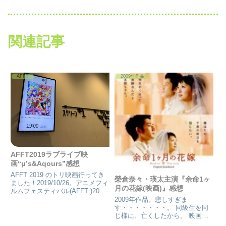
関連記事
AFFT
2009年作品
AFFT2019ラブライブ映
画“μ’s&Aqours”感想
AFFT 2019 のトリ映画行ってき
榮倉奈々・瑛太主演『余命1ヶ
ました！2019/10/26。アニメフィ
月の花嫁(映画)』感想
ルムフェスティバル(AFFT )2019
！今年も、数ある作品の中から、
2009年作品。悲しすぎま
真先に取ったチケットは、やは
す・・・・・・・。 同級生を同
り、ラブライブ！AFFTとは日本
じ様に、亡くしたから。 映画
のアニメ100周年の2017年...
『余命1ヶ月の花嫁』詳細映画