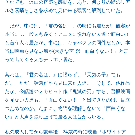
それでも、沢山の奇跡を感動を、あと、何よりの絵のリア
ルさ素晴らしさを求めて見に来る観客で殺到していた。
だが、中には、『君の名は。』の時にも居たが、観客が
本当に…一般人も多くてアニメに慣れない人達で面白い！
と言う人も居たが、中には、キャバクラの同伴だとか、本
当に映画を見ない層が(大きな声で)「面白くない！」と言
って出てくる人もチラホラ居た。
其れは、『君の名は。』に限らず、『天気の子』でも
だ。 ただ、話題だから見に来た人達。 そして、他作品
だが、今話題のメガヒット作『鬼滅の刃』すら、普段映画
を見ない人達も、「面白くない！」と出てきたのは、目立
つためなのか。たまに、物語を理解しないで「面白くな
い」と大声を張り上げて居る人は昔からいる。
私の成人してから数年後…24歳の時に映画『ホワイトア