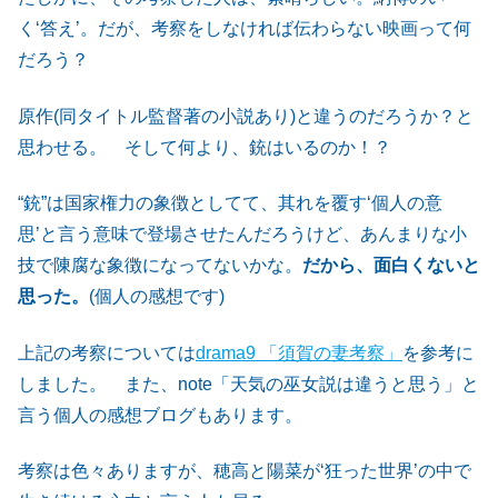
く‘答え’。だが、考察をしなければ伝わらない映画って何
だろう？
原作(同タイトル監督著の小説あり)と違うのだろうか？と
思わせる。 そして何より、銃はいるのか！？
“銃”は国家権力の象徴としてて、其れを覆す‘個人の意
思’と言う意味で登場させたんだろうけど、あんまりな小
技で陳腐な象徴になってないかな。
だから、面白くないと
思った。
(個人の感想です)
上記の考察については
drama9 「須賀の妻考察」
を参考に
しました。 また、note「天気の巫女説は違うと思う」と
言う個人の感想ブログもあります。
考察は色々ありますが、穂高と陽菜が‘狂った世界’の中で