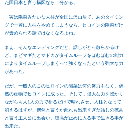
た国日本と言う構図なら、分かる。
実は陽菜みたいな人柱が全国に沢山居て、あのタイミン
グで一斉に人柱をやめてしまうなら、ヒロインの陽菜だけ
が責められる話ではなくなるよね。
まぁ、そんなエンディングだと、話しがとっ散らかるけ
ど。まどマギだとマドカがタイムループをほむほむの能力
によりタイムループしまくって強くなったという強大な力
があった。
だが、一般人のこのヒロインの陽菜は何の努力もなく、偶
然の産物でヒロインに成った。そして，強大な力を授かり
ながらも人1人の力で祈るだけで晴れさせ、人柱となって
消えるはずが、偶然と言うか此れも出来すぎた話しの穂高
と言う主人公に出会い、穂高が止めに入る事で生きる事が
出来た。