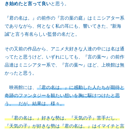
き始めたと言って良い
と思う。
『君の名は。』の前作の『言の葉の庭』はミニシアター系
でありながら、何となく私の耳にも、響いてきた、“新海
誠”と言う有名らしい監督の名だと。
その又前の作品から、アニメ大好きな人達の中には名は通
ってたと思うけど。いずれにしても、『言の葉〜』の前作
品達はミニシアター系で、『言の葉〜』ほど、上映館は無
かったと思う。
映画館には、
『君の名は。』に感動した人たちが期待と
奇跡のファンタジーを観たい想いを胸に駆けつけたと思
う。 だが。結果は、様々。
『君の名は。』好きな勢は、『天気の子』苦手だし、
『天気の子』が好きな勢は『君の名は。』はイマイチと言