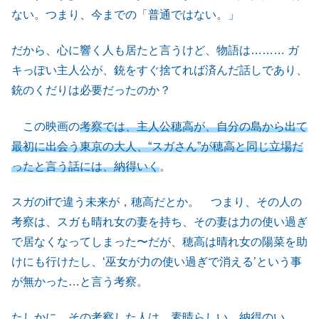
ない。つまり、今までの「普通ではない。」
だから、心に響く人も居たと言うけど、物語は……… ガ
キっぽい主人公が、銃をすぐ捨てれば済んだ話しであり、
銃のくだりは必要だったのか？
この映画の
考察では、主人公穂高が、自分の島から出て
最初に出会う東京の大人、“スガさん”が穂高と同じ立場だ
ったと言う話には、納得いく
。
スガのifで違う未来が，穂高だとか。 つまり、その人の
考察は、スガも晴れ女の妻を持ち、その妻は力の使い過ぎ
で居なくなってしまった〜だが、穂高は晴れ女の陽菜を助
けにも行けたし、‘巫女が力の使い過ぎで消える’という事
が無かった…と言う考察。
たしかに、その考察した人は、素晴らしい。納得のい