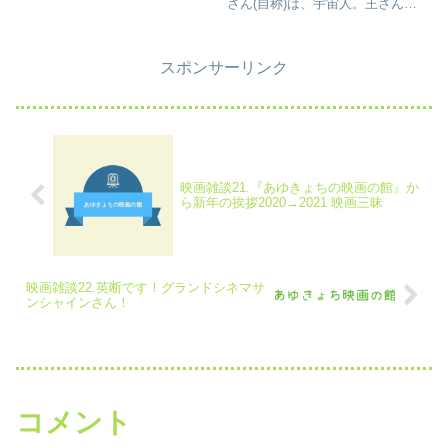
ない。 作品としての、面白さ
さん(自称)は、宇宙人。王さん
を、見に行った。若者が、‘面白
は、中国語しか話せない。王さん
い’扱いするのは、本当に‘面白い
は、友好か侵略に来たのか？果た
もの’を知らないのか？ 人に、
して...と、言う話しだが、クライ
勧めて、DVDまで買おうとか、...
スポンサーリンク
マックスにつれて、B級ぽさが、
出てくる。え？どう終わるの...
映画雑談21.『あゆきょちの映画の館』か
ら新年の挨拶2020→2021 映画三昧
映画雑談22.英断です！グランドシネマサ
ンシャインさん！
コメント