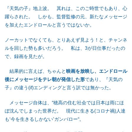
『天気の子』地上波。 其れは、このご時世でもあり、心
躍らされた。 しかも、監督監修の元、新たなメッセージ
を加えたエンドロールと言うではないか。
ノーカットでなくても、とりあえず見よう！と、チャンネ
ルを回した勢も多いだろう。 私は、3が日仕事だったの
で、録画を見たが。
結果的に言えば、ちゃんと
映画を放映し、エンドロール
後にメッセージをテレ朝が発信した形
であり、『天気の
子』の違う(if)エンディングと言う訳では無かった。
メッセージ自体は、“穂高の住む社会では日本は雨にほ
ぼ沈んでしまった世界だ。 現代に生きる(コロナ禍)人達
も‘今を生きるしかない’ガンバロー“。