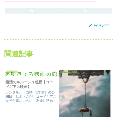
ayukyochi
関連記事
アニメ
2021年作品
復活のルルーシュ感想【コー
ドギアス映画】
レンタル。 当時（1年前）の公
開日、旦那さんが、コードギアス
を見た事ないのに、友達に誘わ
れ、観に行ってた。 ルルーシ
ュ、久しぶりに観た。 噂で聞い
てたけど、冒頭から普通にルルー