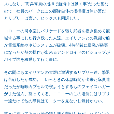
スになり、“海兵隊員の指揮で航海中は動く事”だった筈な
ので一社員のバークにこの部隊自体の指揮権は無い筈だー
とリプリーは言い、ヒックスも同調した。
コロニーの司令室にバリケードを張り武器を掻き集めて籠
城する事にした行き残った人達。エイリアンとの戦闘で船
が電気系統や冷却システムが破壊。4時間後に爆発が確実
になったが船の操作が出来るアンドロイドのビショップが
パイプ内を移動して行く事に。
その間にもエイリアンの大群に遭遇するリプリー達。撃退
は苦戦したが成功。 いっときの休息時間が出来た隊員達
だったが睡眠カプセルで寝ようとするものフェイスハガー
がまた侵入、襲ってくる。コロニーのこの場所にはリプリ
ー達だけで他の隊員はモニターを見ないし気付かない。
枕元に置いてあった筈の銃も無く苦戦したが…ハドソンら