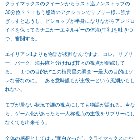
クライマックスのクイーンからラスト迄ノンストップの
30分位？？！もう怒涛のアクションでリプリー様…強す
ぎっすと思うし、ビショップが半身になりながらアンドロ
イドを保ってるナニかーエネルギーの体液(牛乳)を吐きつ
つ、奮闘する。
エイリアン1よりも物語が複雑なんですよ、コレ。リプリ
ー、バーク、海兵隊と分ければ其々の視点が錯綜して
る。 １つの目的が“この植民星の調査”ー最大の目的はソ
レな筈なのに。 ある意味誰もが主役ーという風潮かもし
れない。
モブが居ない状況で誰の視点にしても物語が語れる。今な
ら、ゲーム化があったら一人称視点の主役をリプリーにし
なくても出来そう。
全体の感想としては…“面白かった”。クライマックスにか