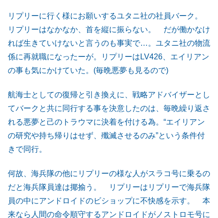
リプリーに行く様にお願いするユタニ社の社員バーク。
リプリーはなかなか、首を縦に振らない。 だが働かなけ
れば生きていけないと言うのも事実で…。ユタニ社の物流
係に再就職になったーが。リプリーはLV426、エイリアン
の事も気にかけていた。(毎晩悪夢も見るので)
航海士としての復帰と引き換えに、戦略アドバイザーとし
てバークと共に同行する事を決意したのは、毎晩繰り返さ
れる悪夢と己のトラウマに決着を付ける為。“エイリアン
の研究や持ち帰りはせず、殲滅させるのみ”という条件付
きで同行。
何故、海兵隊の他にリプリーの様な人がスラコ号に乗るの
だと海兵隊員達は揶揄う。 リプリーはリプリーで海兵隊
員の中にアンドロイドのビショップに不快感を示す。 本
来なら人間の命令順守するアンドロイドがノストロモ号に