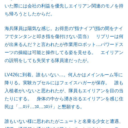
いた際には会社の利益を優先しエイリアン関連のモノを持
ち帰ろうとしたからだ。
海兵隊員は陽気な感じ。お得意の“指ナイフ”(指の間をナイ
フでタンタンと叩き指を傷付けない芸当） リプリーは何
が出来るんだ？と言われたが作業用ロボット…パワードス
ーツの操縦は可能と操作してる姿を見せる。 エイリアン
の説明をしても失笑する隊員達だったが。
LV426に到着。誰もいない…。何人かはメインルーム等に
降りる。実験カプセルにはフェイスハガーが保存。 誰も
入植者がいないと思われたが、隊員もエイリアンを目の当
たりにする。 身体の中から湧き出るエイリアンを感じ住
民は「…ﾛｼﾃ…ｺﾛ…ｺﾛｼﾃ」と懇願する。
誰もいない様に思われたがニュートと名乗る少女と遭遇、