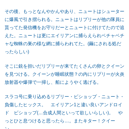
その後、もっとなんやかんやあり、ニュートはシューター
に爆風で引き摺られる。ニュートはリプリーが他の隊員に
貰ってた発信機をお守りだーとニュートに付けてたので追
えた。ニュートは更にエイリアンに捕らえられベチャベチ
ャな蜘蛛の巣の様な網に捕らわれてた。(繭にされる処だ
ったらしい)
そこに銃を担いだリプリーが来てたくさんの卵とクイーン
を見つける。クイーンが睡眠状態？の内にリプリーが火炎
放射器や爆弾で一掃し、船にようやく逃げる。
スラコ号に乗り込めるリプリー・ビショップ・ニュート・
負傷したヒックス。 エイリアン1と違い良いアンドロイ
ド ビショップ(…合成人間といって欲しいらしい)。 や
っとひと息つけると思ったら…。またキター！クイー
ン…。