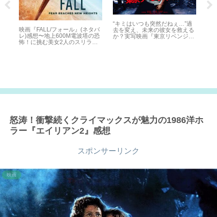
“キミはいつも突然だねぇ…”過
映
映画『FALL/フォール』(ネタバ
去を変え、未来の彼女を救える
（P
レ)感想〜地上600M電波塔の恐
か？実写映画『東京リベンジャ
怖！に挑む美女2人のスリラー
ーズ』(ネタバレ)感想
映画〜
怒涛！衝撃続くクライマックスが魅力の1986洋ホ
ラー『エイリアン2』感想
スポンサーリンク
映画