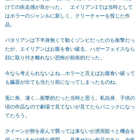
けての疾走感が良かった。 エイリアン1では当時として
はホラーのジャンルに新しく、クリーチャーを投じた作
品。
バタリアンは下半身無くて動くゾンビだったのも衝撃だっ
たが、エイリアンはお腹を食い破る、ハガーフェイスなら
顔に取り付き離れない恐怖が前衛的だった。
今なら考えられないよね…ホラーと言えばお腹食い破って
も臓器が出ても当たり前になってしまったものね。
兎に角、凄く…衝撃的だった当時と思う。私自身、子供の
頃の作品なので劇場で見てないが見てたらパニックになっ
てたろう。
クイーンが卵を産んで襲っては来ないが虎視眈々と機会を
伺っているかの様な構図…。見逃せない作品であり、今年