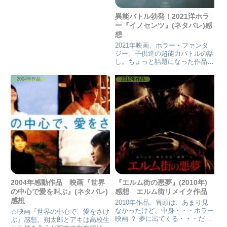
シュは復活…と言うか、居た。
もう、冒頭から、懐かしいしか、
異能バトル勃発！2021洋ホラ
無い...
ー『イノセンツ』(ネタバレ)感
想
2021年映画、ホラー・ファンタ
ジー。子供達の超能力バトルの話
し。ちょっと話題になった作品ら
しい。残酷さは少し、猫が亡くな
る描写あり。ノルウェー、現代は
2004年作品
2010年作品
De uskyldige(『無垢の子』)。ホ
ラー体制が無いと見れないかもし
れない。そこま...
2004年感動作品 映画『世界
『エルム街の悪夢』(2010年)
の中心で愛を叫ぶ』(ネタバレ)
感想 エルム街リメイク作品
感想
2010年作品。冒頭は、あまり見
なかったけど、中身・・・ホラー
☆映画『世界の中心で、愛をさけ
映画 ？ 夢に出てくる・・・だけ
ぶ』感想。朔太郎とアキは高校生
ど、実際生きてたみたいな設定で