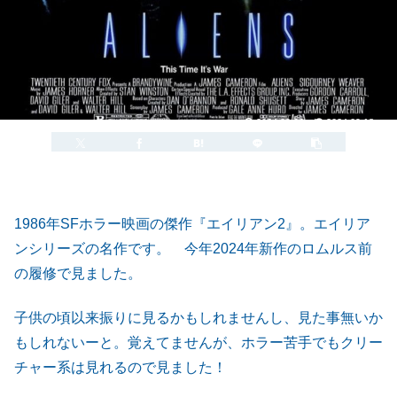
2024.09.06
2024.09.18
1986年SFホラー映画の傑作『エイリアン2』。エイリア
ンシリーズの名作です。 今年2024年新作のロムルス前
の履修で見ました。
子供の頃以来振りに見るかもしれませんし、見た事無いか
もしれないーと。覚えてませんが、ホラー苦手でもクリー
チャー系は見れるので見ました！