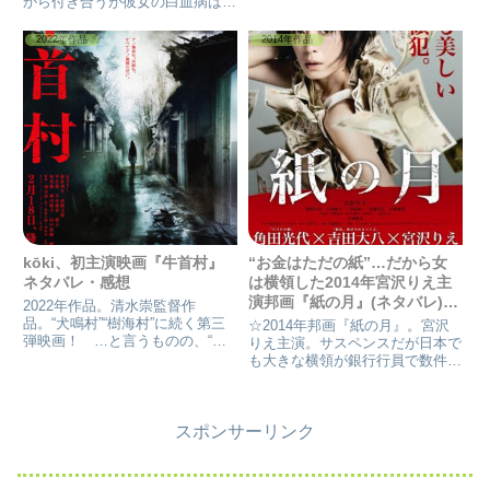
から付き合うが彼女の白血病は進
も大丈夫かも。カットされた最終
行していく…若い2人が眩しく懸
シーンのが、残虐だった。なん
命に恋をしてる物語。号泣必死！
2022年作品
2014年作品
か・・・映画館で見たら怖いんだ
平井堅の主題歌が流れてくる頃に
ろうけど。 怖くなかった。★...
は涙が止まらない、そんな作品。
W主演森山未來・長澤まさみと、
大沢たかお・柴咲コウ。
kōki、初主演映画『牛首村』
“お金はただの紙”…だから女
ネタバレ・感想
は横領した2014年宮沢りえ主
演邦画『紙の月』(ネタバレ)感
2022年作品。清水崇監督作
想
品。“犬鳴村”“樹海村”に続く第三
☆2014年邦画『紙の月』。宮沢
弾映画！ …と言うものの、“犬
りえ主演。サスペンスだが日本で
鳴村”は実際に存在した村、“樹海
も大きな横領が銀行行員で数件起
村”は富士の樹海を表してる。今
きている。映画はこの題材で原作
回の“牛首村”は完全、オリジナル
小説よりも主人公(ヒロイン)の過
のフィクションではあると思
去の女学生時代と事件キッカケの
う。 この監督、‘呪怨’など...
スポンサーリンク
大学生との不倫で輪郭を描く…。
艶やかで読めない強さがある