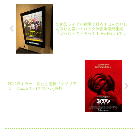
文化祭ライブが劇場で蘇る！ほんのりし
んみりと笑いのロック体験劇場総集編
『ぼっち・ざ・ろっく！ Re:Re:』(ネタ
バレ感想
2024洋ホラー 新たな恐怖『エイリア
ン ロムルス』(ネタバレ)感想