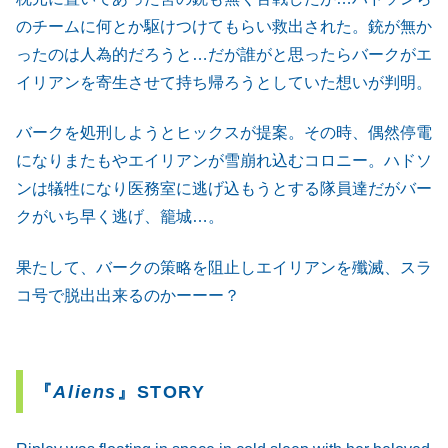
のチームに何とか駆けつけてもらい救出された。銃が無か
ったのは人為的だろうと…だが誰がと思ったらバークがエ
イリアンを寄生させて持ち帰ろうとしていた想いが判明。
バークを処刑しようとヒックスが提案。その時、偶然停電
になりまたもやエイリアンが雪崩れ込むコロニー。ハドソ
ンは犠牲になり医務室に逃げ込もうとする隊員達だがバー
クがいち早く逃げ、籠城…。
果たして、バークの策略を阻止しエイリアンを殲滅、スラ
コ号で脱出出来るのかーーー？
『
Aliens
』STORY