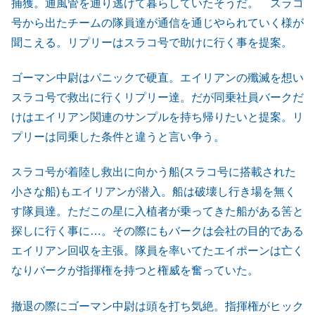
捕獲。通風管を通り逃げて暮らしていたそうだ。 スラコ
号から出たチームの隊員達が通信を通じやられていく様が
聞こえる。リプリーはスラコ号で助けに行く事を提案。
ゴーマン中尉はパニックで硬直。エイリアンの殲滅を想い
スラコ号で救出に行くリプリー達。だが同乗社員バークだ
けはエイリアン関連のサンプルを持ち帰りたいと提案。リ
プリーは同乗した条件と違うと言い争う。
スラコ号が着陸し救出に向かう船(スラコ号に搭載された
小さな船)もエイリアンが潜入。船は破壊し行き場を無く
す隊員達。ただこの星に入植者が乗ってきた船がある筈と
探しに行く事に…。その際にもバークは会社の目的である
エイリアン回収を主張。隊員を率いてたエイポーンは亡く
なりバークが指揮権を持つと権威を奮っていた。
撤退の際にゴーマン中尉は頭を打ち気絶。指揮権がヒック