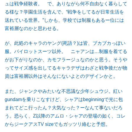
ュは戦争経験者。 で、ありながら何不自由なく暮らして
る様な？学園生活を含んで、“戦争をしてるが日常生活を
送れている世界。”しかも、学校では制服もあるー位には
富裕層なのかと思わせる。
が、此処のキャラのヤング(死語？)は皆、ブカブカっぽい
服。パイロットスーツ以外。 ニャアンは…制服を着てる
がお下がりなのか、カモフラージュなのかと思う。そうや
ってサイズ感を出してるキャラデザはわざと戦争後だが物
資は富裕層以外はそんなにないよとのデザインかと。
また、ジャンクやみたいな不思議な少年シュウジ。紅い
gundamを乗りこなすけど、シャアはbeginningで光に包
まれてどこ行ったん？大気なった？ーなんて事ないだろ
う。恐らく、Z以降のアムロ・シャアの登場の如く、コレ
からジークアスTV sizeでもガッツリ絡むと予想。