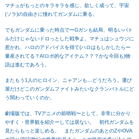
マチュがもっとのキラキラを感じ、欲しく成って、宇宙
(ソラ)の自由さに憧れてガンダムに乗る。
でもガンダムに乗った時点でーGガンも結局、明るいバト
ルだけじゃないドロっとした戦争よ。マチュはシュウジに
惹かれ、ハロのアドバイスを得て(ハロはもしかしたらー
量産されてる？AIロボ的なアイテム？？？かな今回も)物
語は進むであろう。
またもう1人のヒロイン、ニャアンも…どうだろう。運び
屋だけどこのガンダムファイトみたいなクランバトルにど
う関わっていくのか。
劇場版では、TVアニメの前哨戦〜として、非常に分かり
やすく・世界観を紹介ーしては居ない。 初代ガンダムを
見たらもっと楽しめる。 またガンダムのあとのZやOVA