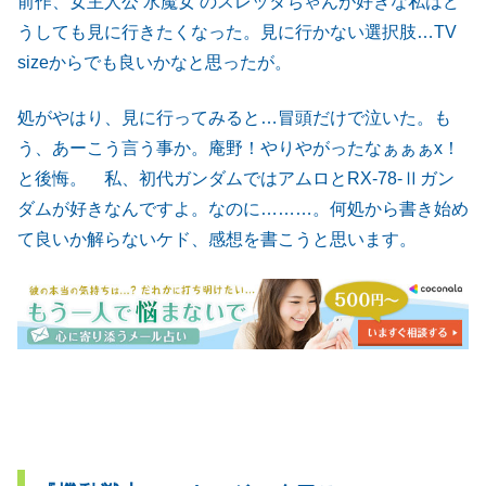
前作、女主人公‘水魔女’のスレッタちゃんが好きな私はど
うしても見に行きたくなった。見に行かない選択肢…TV
sizeからでも良いかなと思ったが。
処がやはり、見に行ってみると…冒頭だけで泣いた。も
う、あーこう言う事か。庵野！やりやがったなぁぁぁx！
と後悔。 私、初代ガンダムではアムロとRX-78-Ⅱガン
ダムが好きなんですよ。なのに………。何処から書き始め
て良いか解らないケド、感想を書こうと思います。