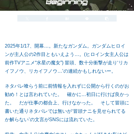
2025.01.19
2025.08.20
2025年1/17、開幕…。新たなガンダム。ガンダムヒロイ
ンが主人公の2作目ともいえよう…。(ヒロイン女主人公は
前作TVアニメ“水星の魔女”) 冒頭、数十分衝撃が走り‘リカ
イフノウ、リカイフノウ…’の連続かもしれないー。
ネタバレ喰らう前に前情報を入れずに公開から行くのがお
勧め！とは言われていた。 確かに…初日に行けば良かっ
た。 だが仕事の都合上、行けなかった。 そして冒頭に
書いた通りネタバレでは無いが‘冒頭ナニを見せられてる
か解らない’の文言がSNSには流れていた。