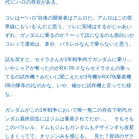
代’にハロの存在がある。
コレはー“ハロ”自体の開発者はアムロだ。アムロはこの世
界線にも‘いる’んだと思う。ソレに安堵はするがじゃあい
ずれ、ガンダムに乗るのか？ーって話になるのも面白いが
コレッて運命は、多分、パラレルなんで乗らないと思う。
話を戻すと、セイラさんが1年戦争内でガンダムに乗り…
いやシャアが奪ったのがRX-78-Ⅱならセイラさんの乗っ
てるの試作機？みたいに聞こえたが3号機やRX79(量産機
08小隊等の)なのかな。いや、確かに試作機と言ってた様
な。
ガンダムがこの1年戦争において唯一無二の存在で初代ガ
ンダム最終回迄にはジムは量産されてたが…。 そもそも
このパラレル、ドムもジムもガンダムもデザインすら改変
しまくってて、オリジンみを感じる。 見た？冒頭のザク