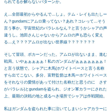
られてるか解らないパターンか。
え…全部最初からやるんで…しょ。テム・レイも出たしー
ん？gundamにアムロ乗ってない？あれ？コレって…そう
言う事か。宇宙世紀のパラレルなん？と言うかシャアの声
違うし。池田さんじゃないからアムロの声も恐らく変え
る…え？？？アムロが出ない世界線？？？？？？？
そして冒頭、ポカーンだった。アムロが出ないまま、進む
戦局。いやぁぁぁぁぁ！私のガンダムがぁぁぁぁぁぁぁ！
と言う状態で。シャアに木馬(ホワイトベースと言う名称
すら出てこない。多分、富野監督は木馬ーホワイトベース
をそれなりの愛情があって付けた名称だと思うのに さす
がパラレル)とgundamを盗られ、ジオン軍カラーにされた
上、最期の決戦の地と成るべき場所でシャアは作戦開始。
私はガンダムを盗られた事に泣いてしまいシャアカラーに