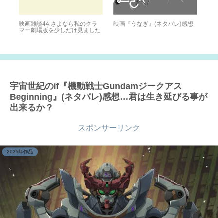
待
映画雑談44.さよなら私のクラ
映画『うなぎ』(ネタバレ)感想
2
マー劇場版を少しだけ見ました
ン
は
い
宇宙世紀のif『機動戦士Gundamジークアス
Beginning』(ネタバレ)感想…君は生き延びる事が
出来るか？
スポンサーリンク
2025年作品