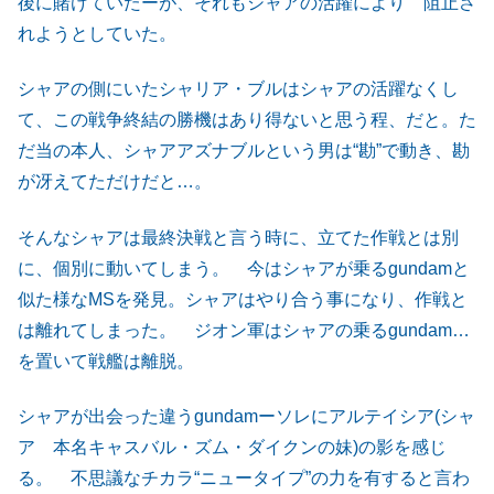
後に賭けていたーが、それもシャアの活躍により 阻止さ
れようとしていた。
シャアの側にいたシャリア・ブルはシャアの活躍なくし
て、この戦争終結の勝機はあり得ないと思う程、だと。た
だ当の本人、シャアアズナブルという男は“勘”で動き、勘
が冴えてただけだと…。
そんなシャアは最終決戦と言う時に、立てた作戦とは別
に、個別に動いてしまう。 今はシャアが乗るgundamと
似た様なMSを発見。シャアはやり合う事になり、作戦と
は離れてしまった。 ジオン軍はシャアの乗るgundam…
を置いて戦艦は離脱。
シャアが出会った違うgundamーソレにアルテイシア(シャ
ア 本名キャスバル・ズム・ダイクンの妹)の影を感じ
る。 不思議なチカラ“ニュータイプ”の力を有すると言わ