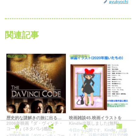
ayukyochi
関連記事
サスペンス
1980年作品
歴史的な謎解きの旅に出る…
映画雑談45.映画イラストを
2006年映画『ダ・ヴィンチ・
Kindle出版しました(無料)
コード』(ネタバレ)感想
今日から公開です。Kindle、出版
ホーム
シェア
トップ
サイドバー
しました。以前の雑談ブログの映
⭐︎2006年映画『ダヴィンチ・コー