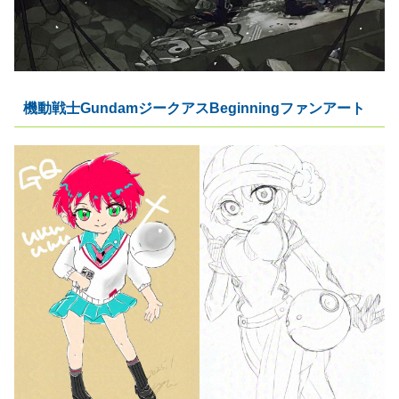
機動戦士GundamジークアスBeginningファンアート