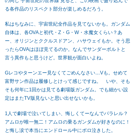
の同じ‘宇宙世紀の世界線‘見ると、この映画で盛り込んで
る各作品のリスペクト部分が楽しめるだろう。
私はちなみに、宇宙世紀全作品を見てないかも。ガンダム
自体は、各OVAと初代・Z・G・W・水魔女くらい？あ
ー、オリジンとククルスドアン、ハサウェイもか。そう思
ったらOVAはほぼ見てるのか。なんでサンダーボルトと
言う異作もと思うけど。世界観が面白いよね。
Gレコやターンエー見なくてごめんなさい…Vも。せめて
富野サン作品は履修しとけって感じですね。 いや、そも
そも何年に1回かは見てる劇場版ガンダム。でも細かい設
定はまたTV版見ないと思い出せないかも。
1人で劇場で泣いてしまい、悔しくてーなんでパラレル？
アムロが唯一無二！アムロの乗るガンダムが好きなのに！
と悔し涙で本当にエンドロール中にボロ泣きした。