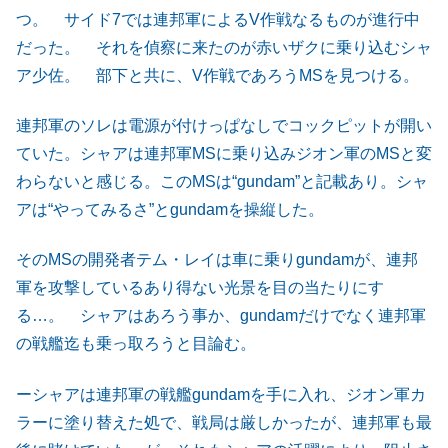
つ。 サイド7では連邦軍によるV作戦なるものが進行中
だった。 それを偵察に来たのが赤いザクに乗り込むシャ
ア少佐。 部下と共に、V作戦であろうMSを見つける。
連邦軍のソレは電源が付けっぱなしでコックピットが開い
ていた。シャアは連邦軍MSに乗り込みジオン軍のMSと変
わらないと感じる。このMSは“gundam”と記載あり。シャ
アは“やってみるさ”とgundamを操縦した。
そのMSの開発者テム・レイは車に乗りgundamが、連邦
軍を攻撃しているあり得ない光景を目の当たりにす
る…。 シャアはあろう事か、gundamだけでなく連邦軍
の戦艦迄も乗っ取ろうと目論む。
ーシャアは連邦軍の戦艦gundamを手に入れ、ジオン軍カ
ラーに塗り替えた処で、戦局は厳しかったが、連邦軍も最