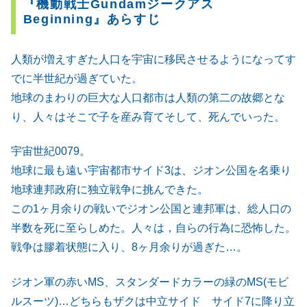
『機動戦士Gundamジークアス
Beginning』あらすじ
人類が増えすぎた人口を宇宙に移民させるようになってす
でに半世紀が過ぎていた。
地球のまわりの巨大な人口都市は人類の第二の故郷とな
り、人々はそこで子を産み育てそして、死んでいった。
宇宙世紀0079。
地球に最も遠い宇宙都市サイド3は、ジオン公国を名乗り
地球連邦政府に独立戦争に挑んできた。
この1ヶ月余りの戦いでジオン公国と連邦軍は、総人口の
半数を死に至らしめた。人々は，自らの行為に恐怖した。
戦争は膠着状態に入り、8ヶ月余りが過ぎた…。
ジオン軍の赤いMS、スタンダードカラーの緑のMS(モビ
ルスーツ)…どちらもザクは中立サイド サイド7に降り立