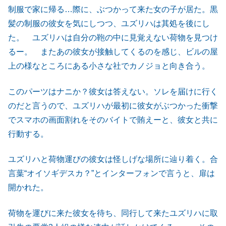
制服で家に帰る…際に、ぶつかって来た女の子が居た。黒
髪の制服の彼女を気にしつつ、ユズリハは其処を後にし
た。 ユズリハは自分の鞄の中に見覚えない荷物を見つけ
るー。 またあの彼女が接触してくるのを感じ、ビルの屋
上の様なところにある小さな社でカノジョと向き合う。
このパーツはナニか？彼女は答えない。ソレを届けに行く
のだと言うので、ユズリハが最初に彼女がぶつかった衝撃
でスマホの画面割れをそのバイトで賄えーと、彼女と共に
行動する。
ユズリハと荷物運びの彼女は怪しげな場所に辿り着く。合
言葉“オイソギデスカ？”とインターフォンで言うと、扉は
開かれた。
荷物を運びに来た彼女を待ち、同行して来たユズリハに取