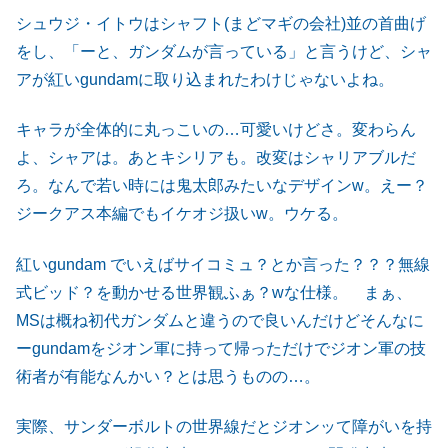
シュウジ・イトウはシャフト(まどマギの会社)並の首曲げ
をし、「ーと、ガンダムが言っている」と言うけど、シャ
アが紅いgundamに取り込まれたわけじゃないよね。
キャラが全体的に丸っこいの…可愛いけどさ。変わらん
よ、シャアは。あとキシリアも。改変はシャリアブルだ
ろ。なんで若い時には鬼太郎みたいなデザインw。えー？
ジークアス本編でもイケオジ扱いw。ウケる。
紅いgundam でいえばサイコミュ？とか言った？？？無線
式ビッド？を動かせる世界観ふぁ？wな仕様。 まぁ、
MSは概ね初代ガンダムと違うので良いんだけどそんなに
ーgundamをジオン軍に持って帰っただけでジオン軍の技
術者が有能なんかい？とは思うものの…。
実際、サンダーボルトの世界線だとジオンッて障がいを持