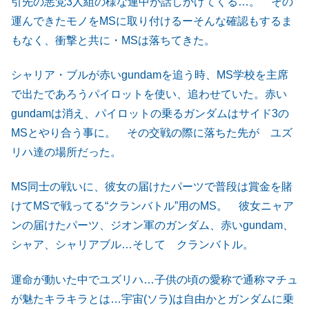
引先の悪党3人組の様な連中が話しかけてくる…。 その
運んできたモノをMSに取り付けるーそんな確認もするま
もなく、衝撃と共に・MSは落ちてきた。
シャリア・ブルが赤いgundamを追う時、MS学校を主席
で出たであろうパイロットを使い、追わせていた。赤い
gundamは消え、パイロットの乗るガンダムはサイド3の
MSとやり合う事に。 その交戦の際に落ちた先が ユズ
リハ達の場所だった。
MS同士の戦いに、彼女の届けたパーツで普段は賞金を賭
けてMSで戦ってる“クランバトル”用のMS。 彼女ニャア
ンの届けたパーツ、ジオン軍のガンダム、赤いgundam、
シャア、シャリアブル…そして クランバトル。
運命が動いた中でユズリハ…子供の頃の愛称で通称マチュ
が魅たキラキラとは…宇宙(ソラ)は自由かとガンダムに乗