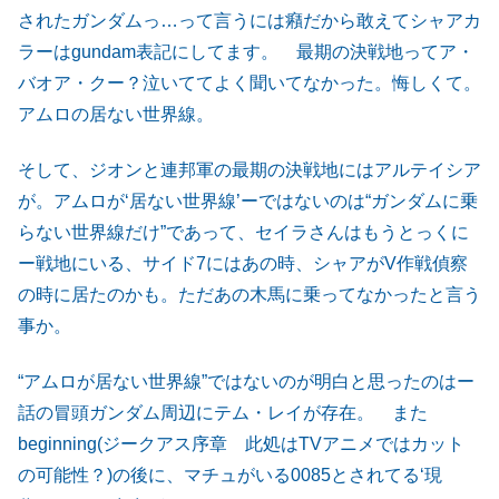
されたガンダムっ…って言うには癪だから敢えてシャアカ
ラーはgundam表記にしてます。 最期の決戦地ってア・
バオア・クー？泣いててよく聞いてなかった。悔しくて。
アムロの居ない世界線。
そして、ジオンと連邦軍の最期の決戦地にはアルテイシア
が。アムロが‘居ない世界線’ーではないのは“ガンダムに乗
らない世界線だけ”であって、セイラさんはもうとっくに
ー戦地にいる、サイド7にはあの時、シャアがV作戦偵察
の時に居たのかも。ただあの木馬に乗ってなかったと言う
事か。
“アムロが居ない世界線”ではないのが明白と思ったのはー
話の冒頭ガンダム周辺にテム・レイが存在。 また
beginning(ジークアス序章 此処はTVアニメではカット
の可能性？)の後に、マチュがいる0085とされてる‘現