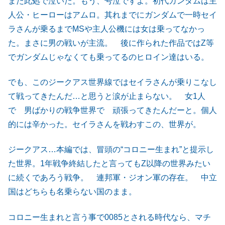
また此処で泣いた。もう、号泣ですよ。初代ガンダムは主
人公・ヒーローはアムロ。其れまでにガンダムで一時セイ
ラさんが乗るまでMSや主人公機には女は乗ってなかっ
た。まさに男の戦いが主流。 後に作られた作品ではZ等
でガンダムじゃなくても乗ってるのヒロイン達はいる。
でも、このジークアス世界線ではセイラさんが乗りこなし
て戦ってきたんだ…と思うと涙が止まらない。 女1人
で 男ばかりの戦争世界で 頑張ってきたんだーと。個人
的には辛かった。セイラさんを戦わすこの、世界が。
ジークアス…本編では、冒頭の“コロニー生まれ”と提示し
た世界。1年戦争終結したと言ってもZ以降の世界みたい
に続くであろう戦争。 連邦軍・ジオン軍の存在。 中立
国はどちらも名乗らない国のまま。
コロニー生まれと言う事で0085とされる時代なら、マチ