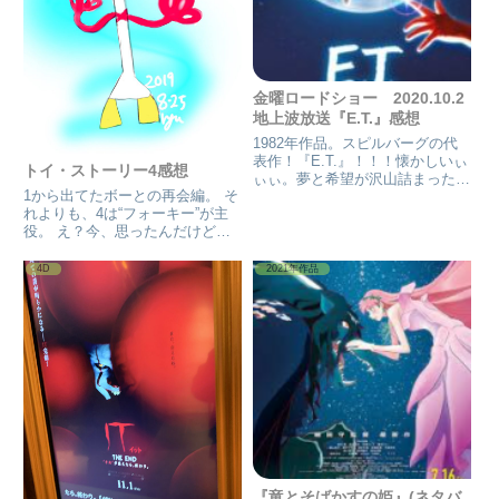
金曜ロードショー 2020.10.2
地上波放送『E.T.』感想
1982年作品。スピルバーグの代
表作！『E.T.』！！！懐かしいぃ
トイ・ストーリー4感想
ぃぃ。夢と希望が沢山詰まった
1から出てたボーとの再会編。 そ
7、80年代の映画は夢が詰まって
れよりも、4は“フォーキー”が主
る。 少年エリオットが宇宙人
役。 え？今、思ったんだけど…
ETと出会い、友達になると言う
4.フォーだけに‘フォーキー’？そ
分かり易いストーリー。だけど…
れにしても‘フォーキー’はオモチ
このETは怖い。見た目が怖...
4D
2021年作品
ャではないが、そこに軸を置き、
話しを進めていこう。これは、例
えば、現世界のディズ...
『竜とそばかすの姫』(ネタバ