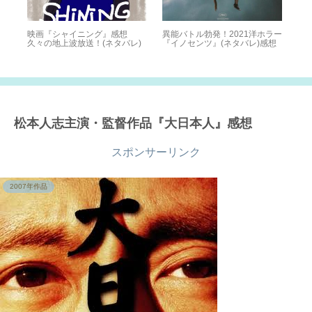
想
映画『シャイニング』感想
異能バトル勃発！2021洋ホラー
T
久々の地上波放送！(ネタバレ)
『イノセンツ』(ネタバレ)感想
章
天
感
202
松本人志主演・監督作品『大日本人』感想
スポンサーリンク
2007年作品