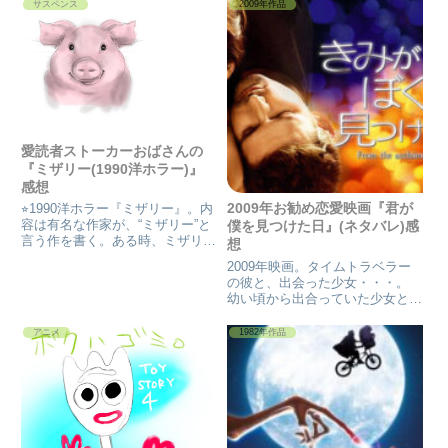
サスペンス
2009年作品
愛読者ストーカーおばさんの
『ミザリー(1990洋ホラー)』
感想
2009年お勧め恋愛映画『君が
⭐︎1990洋ホラー『ミザリー』。内
容は有名な作家が、“ミザリー”と
僕を見つけた日』(ネタバレ)感
言う作を書く。ある時、ミザリー
想
執筆中にホテルに泊まるが帰りに
2009年映画。タイムトラベラー
車で雪山事故に遭う。両足を複雑
の彼と、出会った少女・・・。
骨折した様だ。自分の世話をして
幼い頃から出合っていた少女と、
くれた看護婦の家でその中年のオ
タイムトラベラーを繰り返す男
バさんによって語られる
性・・・。 少女は、男性に惹か
アニメ
1982年作品
れていき、大人になった少女は、
ある日、同じ次元で、彼を見つけ
る。 未来の彼と会っていたの
で...