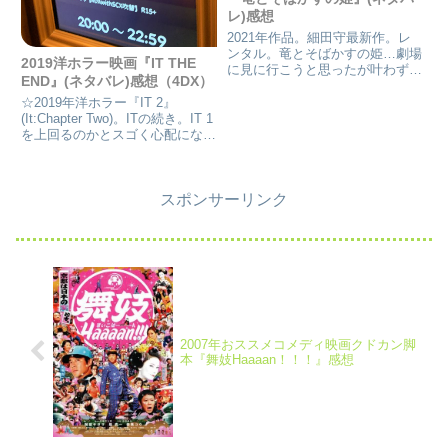
レ)感想
2021年作品。細田守最新作。レ
ンタル。竜とそばかすの姫…劇場
2019洋ホラー映画『IT THE
に見に行こうと思ったが叶わず！
END』(ネタバレ)感想（4DX）
時を経て、見る事が出来ました。
まんま、美女と野獣だろうなとい
☆2019年洋ホラー『IT 2』
う物語に見えたけど…。リスペク
(It:Chapter Two)。ITの続き。IT 1
トを受け作ったんだろうか。『竜
を上回るのかとスゴく心配になっ
とそばかすの姫』あらすじ田舎...
た作品だけど、俳優陣は子役にそ
っくり。感動と怖さを越えられる
のか？ペニーワイズはやっつけら
スポンサーリンク
れるのか。青春→青年劇ホラー
に！！
2007年おススメコメディ映画クドカン脚
本『舞妓Haaaan！！！』感想