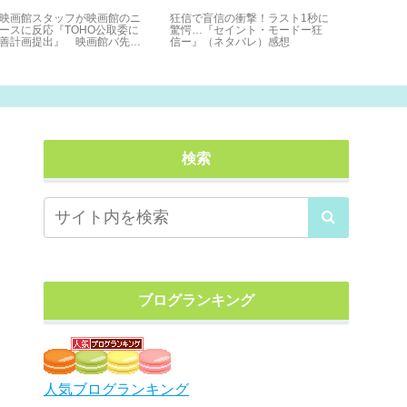
映画館スタッフが映画館のニ
狂信で盲信の衝撃！ラスト1秒に
花垣武道の
ースに反応『TOHO公取委に
驚愕…『セイント・モードー狂
救う事…！
善計画提出』 映画館バ先に
信ー』（ネタバレ）感想
ンジャーズ2
むパワハラ！？
感想
検索
ブログランキング
人気ブログランキング