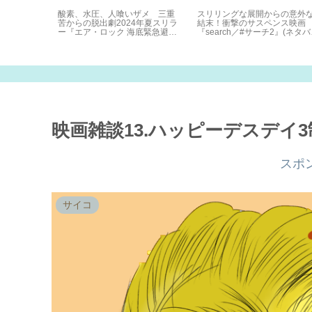
 閃光のハ
酸素、水圧、人喰いザメ 三重
スリリングな展開からの意外
の魔女』感
苦からの脱出劇2024年夏スリラ
結末！衝撃のサスペンス映画
ー『エア・ロック 海底緊急避難
『search／#サーチ2』(ネタバ
所 』感想
レ)感想
映画雑談13.ハッピーデスデイ
スポ
サイコ