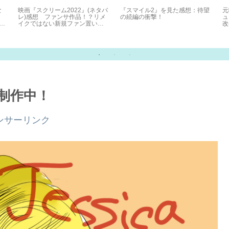
な
映画『スクリーム2022』(ネタバ
『スマイル2』を見た感想：待望
元
レ)感想 ファンサ作品！？リメ
の続編の衝撃！
ュ
イクではない新規ファン置いて
改
けぼり作品！
潜
3制作中！
ンサーリンク