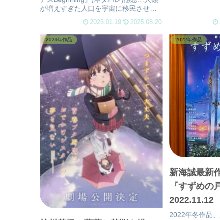
か？
が増えすぎた人口を宇宙に移民させる
ようになって半世紀。地球の周りの巨
2025.01.19
2025.08.20
大な人口都市は人類の第二の故郷とな
り、人々はそこで子を産み育てそし
2023年作品
2022年作品
て、死んでいった。
新海誠最新作
『すずめの
2022.11.12
2022年冬作品