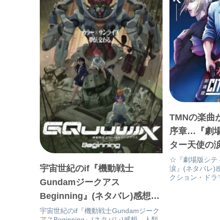
TMNの楽曲
序章…『劇
ター天使の涙
バレ)感想 
☆『劇場版シテ
宇宙世紀のif『機動戦士
涙』(ネタバレ)
レポ2023.9.
クション・ドラマ
Gundamジークアス
『劇場版シティ
Beginning』(ネタバレ)感想…
イベートアイズ
章と謳われる今
君は生き延びる事が出来る
宇宙世紀のif『機動戦士Gundamジーク
言う終わりかた
アスBeginning』(ネタバレ)感想…人類