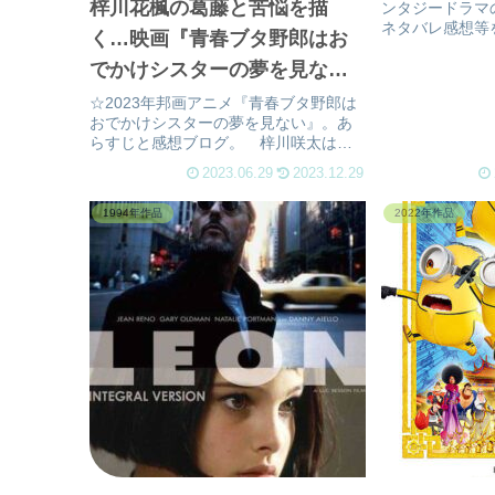
梓川花楓の葛藤と苦悩を描
ンタジードラマ
ネタバレ感想等
く…映画『青春ブタ野郎はお
誠の前作『天気の
でかけシスターの夢を見な
発表。『君の名は
気の子』迄も3
い』(ネタバレ)感想
☆2023年邦画アニメ『青春ブタ野郎は
のスタンで制作し.
おでかけシスターの夢を見ない』。あ
らすじと感想ブログ。 梓川咲太は高
校二年生の三学期。彼女 桜島麻衣と
2023.06.29
2023.12.29
過ごせるのも僅かな時間。麻衣は“思春
期症候群”で奇病を咲太に救われ、咲太
1994年作品
2022年作品
の妹花楓も同じ病気だった…。