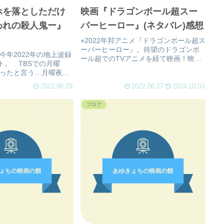
ホを落としただけ
映画『ドラゴンボール超スー
われの殺人鬼ー』
パーヒーロー』(ネタバレ)感想
⭐︎2022年邦アニメ『ドラゴンボール超ス
ーパーヒーロー』。待望のドラゴンボ
 今年2022年の地上波録
ール超でのTVアニメを経て映画！映
ト。 TBSでの月曜
画！第二弾ですよ…セルMAX？オレン
4)にやったと言う…月曜夜か
ジピッコロと悟飯が大活躍…強さ
すね！ 先日、“今夜、
100！！120%の悟飯ちゃんを見逃すな
2022.06.29
2022.06.27
2024.10.03
”も平日夜と言う枠であ
ぁぁぁぁ！お勧めDB映画
波…。有難い事です。
ブログ