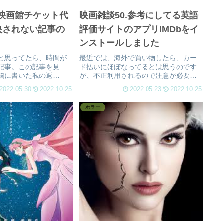
.映画館チケット代
映画雑談50.参考にしてる英語
映されない記事の
評価サイトのアプリIMDbをイ
ンストールしました
と思ってたら、時間が
最近では、海外で買い物したら、カー
記事。この記事を見
ド払いにほぼなってるとは思うのです
欄に書いた私の返
が、不正利用されるので注意が必要で
、映画館スタッフ視点で
す。 この英語の映画サイトは、評価
2022.05.30
2022.10.25
2022.05.23
2022.10.25
ですが、この記事を読
サイトなので、買い物などしなければ
い面もありました。記
安全かもしれませんが、アカウントが
ホラー
のは出来ないので、こ
Amazonなどの連携であり、199...