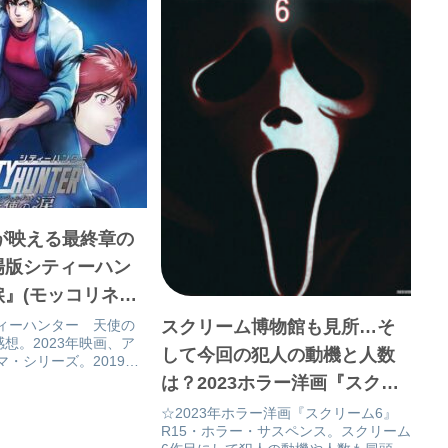
が映える最終章の
場版シティーハン
』(モッコリネタ
聖地新宿舞台挨拶
スクリーム博物館も見所…そ
ィーハンター 天使の
感想。2023年映画、ア
9
して今回の犯人の動機と人数
・シリーズ。2019年
ーハンター 新宿・プラ
は？2023ホラー洋画『スクリ
』から令和2作目。最終
ーム6』(ネタバレ)感想
☆2023年ホラー洋画『スクリーム6』
作は勿論、続編あると
R15・ホラー・サスペンス。スクリーム
…期待？