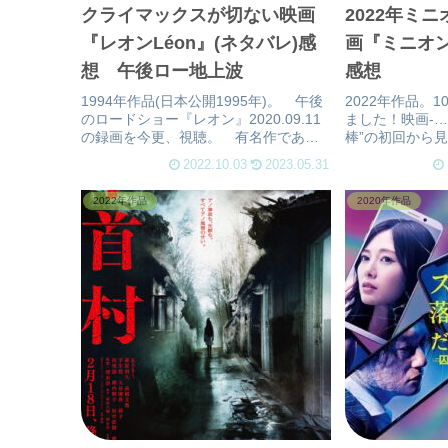
クライマックスが切ない映画
2022年ミ
『レオンLéon』(ネタバレ)感
画『ミニオ
想 午後ロー地上波
感想
1994年作品(日本公開1995年)。 午後
2022年作品。
のロードショー『レオン』2020.09.11
ました！映画-
の録画を今更、視聴。 有名作であ
棒”の初回から
り、名作。 殺し屋と美少女の切ない
リーズから派生
2022.10.03
2023.05.31
ストーリー。 昔、見た様な気もする
が出来てから何
が、あまり覚えてなく、今見れて良か
か…。 映画館ス
2022年作品
2020年作品
ったとも思う作品。...
に『怪盗グルーの