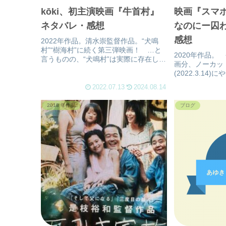
kōki、初主演映画『牛首村』
映画『スマ
ネタバレ・感想
なのにー囚
感想
2022年作品。清水崇監督作品。“犬鳴
村”“樹海村”に続く第三弾映画！ …と
2020年作品。
言うものの、“犬鳴村”は実際に存在した
画分、ノーカッ
村、“樹海村”は富士の樹海を表してる。
(2022.3.1
今回の“牛首村”は完全、オリジナルのフ
ら映画も最高で
ィクションではあると思う。 この監
2022.07.13
2024.08.14
ロマンス劇場で
督、‘呪怨’など...
りながらの地上
2018 年作品
ブログ
ちなみに、フ...