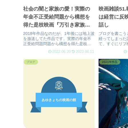
社会の闇と家族の愛！実際の
映画雑談51
年金不正受給問題から構想を
は経営に反
得た是枝映画『万引き家族』
話し
(ネタバレ)感想 2022.06.11放
2018年作品なのだが、1年後には地上波
ブログを書こう
を放送してた作品です。実際の年金不
経ってしまった
送分
正受給問題問題から構想を得た是枝作
て、すぐにリプ
品。 今年も、是枝監督最新作の記念
信…。 まずは
2022.06.20
2023.06.11
に、“万引き家族”が地上波に帰ってきま
書いてみた感想
した！お茶の間が凍る、この作品と言
むと様々な面白
ブログ
2021年作品
われてますが、ようやく、録...
事全般を載せる
の記事...