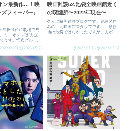
ニオン最新作…！映
映画雑談52.池袋全映画館近く
ンズフィーバー』
の喫煙所〜2022年現在〜
久々に映画雑談ブログです。豊島区住
みの、元映画館スタッフです。 勤務
100年振り位に劇場で見
地は池袋ではなかったですが、夫が喫
…。ミニオンズは“月泥
煙者の為、喫煙所メモです。まず、
見てます。怪盗グルーシ
Googleで池袋映画館のマップを出しま
し単体で“ミニオン”映画
した。池袋全映画館近くの喫煙場所(喫
2022.09.01
2026.05.22
2022.07.16
2023.05.31
年経つんでしょう
茶店等)そういえば、映画館スタ...
タッフ時代の2010年
2022年作品
月泥棒...