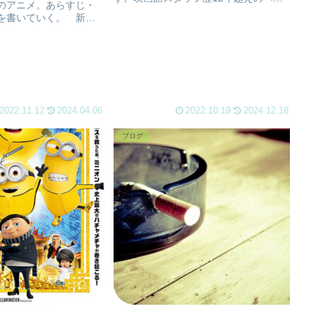
のアニメ。あらすじ・
ラン笑スタッフ時代の忘却譚と、過去
を書いていく。 新海
から最近までの映画雑談をまとめてお
子』(2019)より3年で
ります。 タイトル(内容)と日付けを記
。』(2016)から『天
載しておりますので気になるページを
年間なので、それくらい
どうぞ。
..
2022.11.12
2024.04.06
2022.10.19
2024.12.18
ブログ