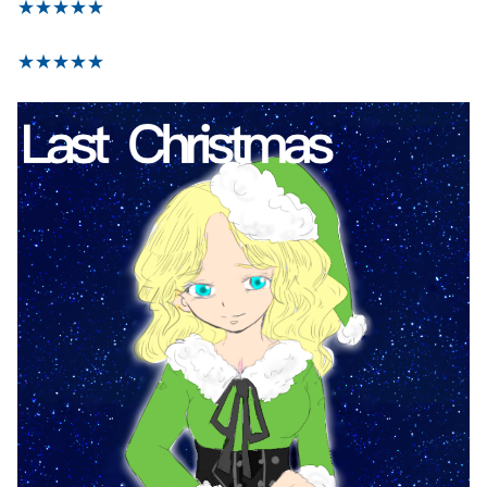
★
★
★
★
★
★
★
★
★
★