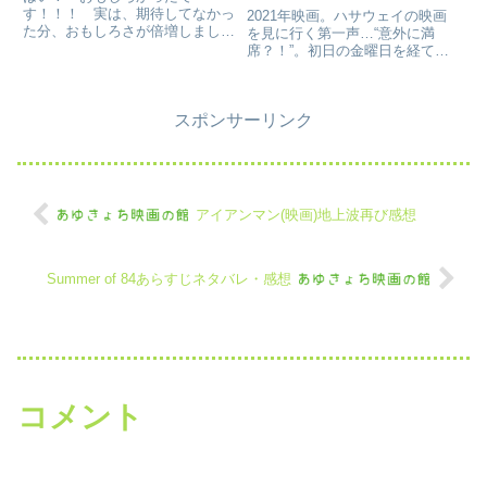
す！！！ 実は、期待してなかっ
2021年映画。ハサウェイの映画
た分、おもしろさが倍増しました
を見に行く第一声…“意外に満
（＾＾）3Dも、EDまで楽しめる
席？！”。初日の金曜日を経て、
作りで、３Dで見たら良い作品で
何故か…週末、前評判を終え
すかね。 とにかく、大人も子供
SNS等でその感想を見た人たち
も楽しめます～（＞＜）！ お
が、騒ぎ出す。そして、“絶対に
酒に例えると、‘ビール！！！’
スポンサーリンク
（自粛に何度もなって映画館が閉
（...
まるよりは）“映画館が上映した
ばか...
アイアンマン(映画)地上波再び感想
Summer of 84あらすじネタバレ・感想
コメント