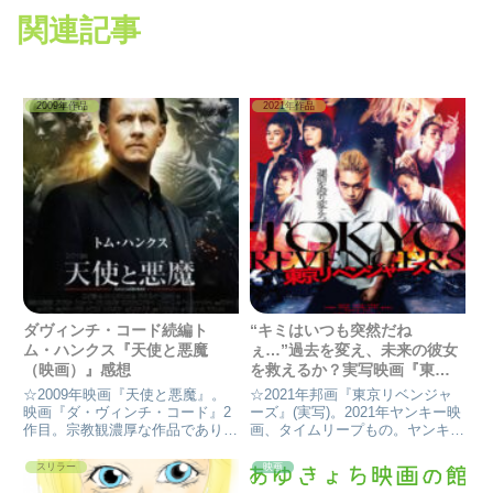
関連記事
2009年作品
2021年作品
ダヴィンチ・コード続編ト
“キミはいつも突然だね
ム・ハンクス『天使と悪魔
ぇ…”過去を変え、未来の彼女
（映画）』感想
を救えるか？実写映画『東京
リベンジャーズ』(ネタバレ)感
☆2009年映画『天使と悪魔』。
☆2021年邦画『東京リベンジャ
想
映画『ダ・ヴィンチ・コード』2
ーズ』(実写)。2021年ヤンキー映
作目。宗教観濃厚な作品でありこ
画、タイムリープもの。ヤンキー
の映画もまたまた、主人公ラング
+タイムリープでどう変えられる
ドン教授の長い1日が始ま
のか…？過去を変え未来を生きた
スリラー
映画
る………。終わりが無いような長
い花垣武道の物語。北村匠海主演