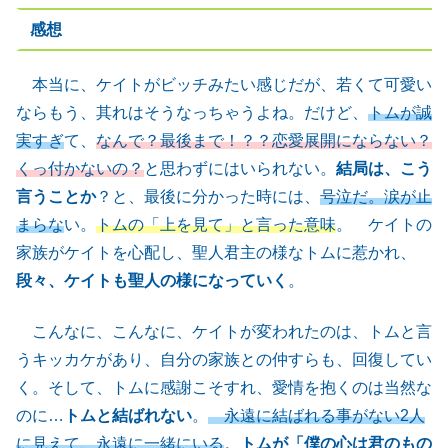
感想
本当に、ケイトがビッチみたい感じだが、若くて可愛い
ならもう、其れはそうなっちゃうよね。だけど、
トムが誠
実すぎ
て、
なんで？最後まで！？？恋愛展開にならない？
くっ付かないの？
と思わずにはいられない。
結局は、こう
言うことか
？と、最後に分かった時には、
号泣だ。涙が止
まらな
い。
トムの「上を見て」と言った意味
。 ケイトの
家族がケイトを心配し、聖人君主の様なトムに惹かれ、
段々、ケイトも聖人の様になっていく
。
こんなに、こんなに、ケイトが変われたのは、トムと言
うキッカケがあり、自分の家族との仲すらも、回復してい
く。そして、トムに感謝こそすれ、愛情を抱くのは当然な
のに…
トムと結ばれない
。
永遠に結ばれる事がない2人
に見えて、永遠に一緒にいる
。
トムが「僕の心は君のもの