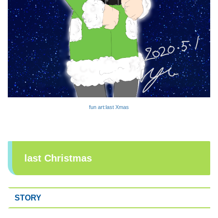
fun art:last Xmas
last Christmas
STORY