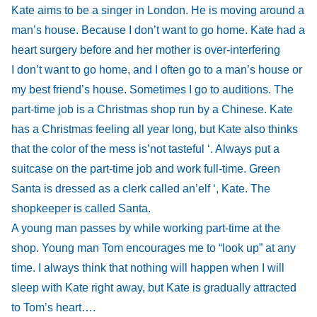
Kate aims to be a singer in London. He is moving around a
man’s house. Because I don’t want to go home. Kate had a
heart surgery before and her mother is over-interfering
I don’t want to go home, and I often go to a man’s house or
my best friend’s house. Sometimes I go to auditions. The
part-time job is a Christmas shop run by a Chinese. Kate
has a Christmas feeling all year long, but Kate also thinks
that the color of the mess is’not tasteful ‘. Always put a
suitcase on the part-time job and work full-time. Green
Santa is dressed as a clerk called an’elf ‘, Kate. The
shopkeeper is called Santa.
A young man passes by while working part-time at the
shop. Young man Tom encourages me to “look up” at any
time. I always think that nothing will happen when I will
sleep with Kate right away, but Kate is gradually attracted
to Tom’s heart….