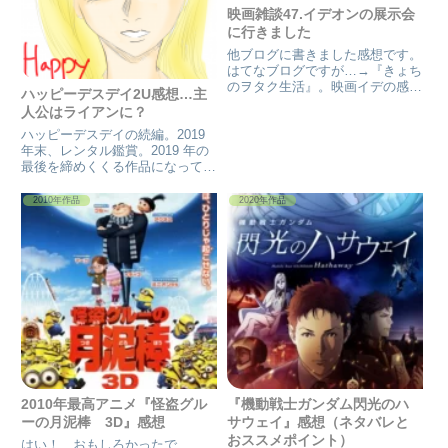
い長い1日で数日しか経っていな
映画にして唯一無二の卍會を生み
映画雑談47.イデオンの展示会
い物語。謎解き映画第2弾！
出した恋愛もある映画。
に行きました
他ブログに書きました感想です。
はてなブログですが…→『きょち
のヲタク生活』。映画イデの感想
ハッピーデスデイ2U感想…主
も再掲しますので、是非、ご覧下
人公はライアンに？
さい…。 映画活動としては、最
近、パディントン2や交渉人を午
ハッピーデスデイの続編。2019
後のロードショー(TV東京 平日
年末、レンタル鑑賞。2019 年の
昼からの映画)で見ました。其...
最後を締めくくる作品になってし
まった。 面白くて早速、今年明
けて、旦那さんがレンタルしてき
2010年作品
2020年作品
てくれた。 早速、年始から仕事
で6連勤中のスケジュールの中を
縫って、鑑賞したぞ！ ...
2010年最高アニメ『怪盗グル
『機動戦士ガンダム閃光のハ
ーの月泥棒 3D』感想
サウェイ』感想（ネタバレと
おススメポイント）
はい！ おもしろかったで