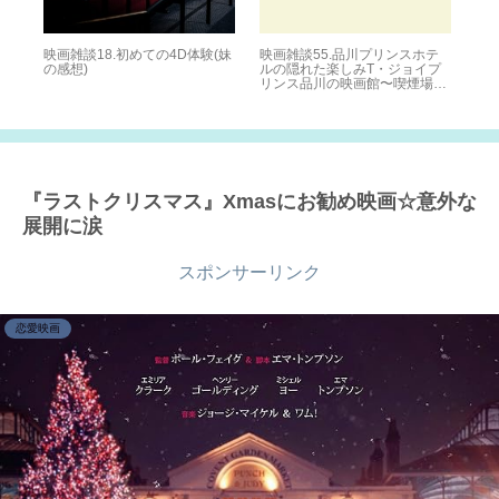
物理
映画雑談18.初めての4D体験(妹
映画雑談55.品川プリンスホテ
劇
ザ・
の感想)
ルの隠れた楽しみT・ジョイプ
ラ
リンス品川の映画館〜喫煙場所
202
も解説〜 2022.10.28
『ラストクリスマス』Xmasにお勧め映画☆意外な
展開に涙
スポンサーリンク
恋愛映画