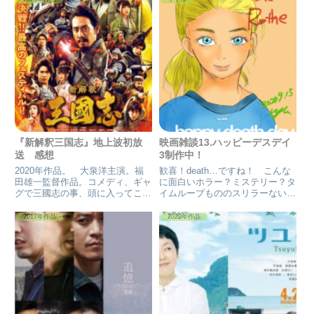
は見てないですね…。最近、映画
を見てないです。 映画、見に行
きたいですね〜。世間は、ゴール
デ...
『新解釈三国志』地上波初放
映画雑談13.ハッピーデスデイ
送 感想
3制作中！
2020年作品。 大泉洋主演。福
歓喜！death…ですね！ こんな
田雄一監督作品。コメディ、ギャ
に面白いホラー？ミステリー？タ
グで三國志の事、頭に入ってこな
イムループもののスリラーないで
い。★★★
す。 1、2共に面白いです^_^ 朗
報ですし、期待ですね〜！ あ
2017年作品
2022年作品
と、1、2の感想まとめも置いて
おきます。・『ハッピーデスデ
イ』感想(←happy ...