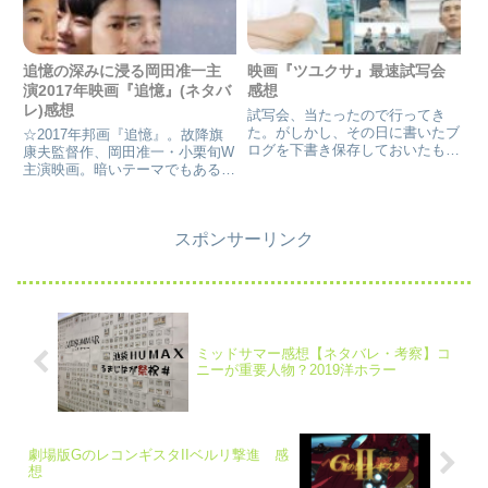
追憶の深みに浸る岡田准一主
映画『ツユクサ』最速試写会
演2017年映画『追憶』(ネタバ
感想
レ)感想
試写会、当たったので行ってき
た。がしかし、その日に書いたブ
☆2017年邦画『追憶』。故降旗
ログを下書き保存しておいたもの
康夫監督作、岡田准一・小栗旬W
が、URL変更のタイミングでなく
主演映画。暗いテーマでもある本
なった。 前URL…前ドメインを
作。ある事件を通して3人の少年
見れるようにも、今のドメインに
の回想自体、別の‘事件’があり、
戻す時に頼んだ元エンジニアのか
それが今の事件と関わりがあるか
たにしてもらったのだが。見れ...
スポンサーリンク
と推理要素も含む一作。誰が犯人
か？過去は関わるのかを解く
ミッドサマー感想【ネタバレ・考察】コ
ニーが重要人物？2019洋ホラー
劇場版GのレコンギスタIIベルリ撃進 感
想