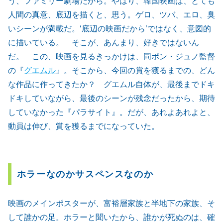
う、ファミリー劇場だから。やはり、韓国映画は、とても
人間の真意、底辺を描くと、思う。ゲロ、ツバ、エロ、臭
いシーンが満載だ。‘底辺の映画だから’ではなく、意図的
に描いている。 そこが、あんまり、好きではないん
だ。 この、映画を見るきっかけは、同ポン・ジュノ監督
の『
グエムル
』。そこから、今回の賞を獲るまでの、どん
な作品に作ってきたか？ グエムル自体が、最後までドキ
ドキしていながら、最後のシーンが残念だったから、期待
していなかった『パラサイト』。だが、あれよあれよと、
動員は伸び、賞を獲るまでになっていた。
ホラーなのかサスペンスなのか
映画のメインポスターが、富裕層家族と半地下の家族、そ
して誰かの足。ホラーと聞いたから、誰かが死ぬのは、確