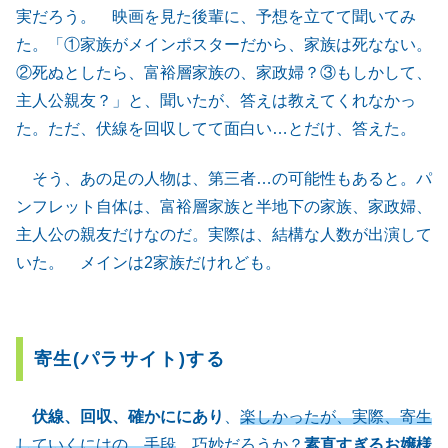
実だろう。 映画を見た後輩に、予想を立てて聞いてみ
た。「①家族がメインポスターだから、家族は死なない。
②死ぬとしたら、富裕層家族の、家政婦？③もしかして、
主人公親友？」と、聞いたが、答えは教えてくれなかっ
た。ただ、伏線を回収してて面白い…とだけ、答えた。
そう、あの足の人物は、第三者…の可能性もあると。パ
ンフレット自体は、富裕層家族と半地下の家族、家政婦、
主人公の親友だけなのだ。実際は、結構な人数が出演して
いた。 メインは2家族だけれども。
寄生(パラサイト)する
伏線、回収、確かににあり
、
楽しかったが、実際、寄生
していくにはの、手段
。巧妙だろうか？
素直すぎるお嬢様