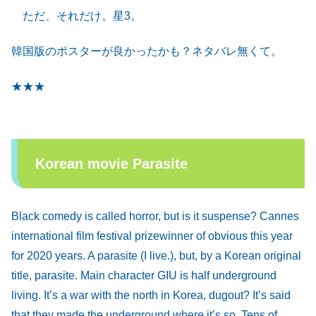
ただ、それだけ。星3。
韓国版のポスターが良かったかも？ネタバレ無くて。
★
★
★
Korean movie Parasite
Black comedy is called horror, but is it suspense? Cannes
international film festival prizewinner of obvious this year
for 2020 years. A parasite (I live.), but, by a Korean original
title, parasite. Main character GIU is half underground
living. It’s a war with the north in Korea, dugout? It’s said
that they made the underground where it’s so. Tens of