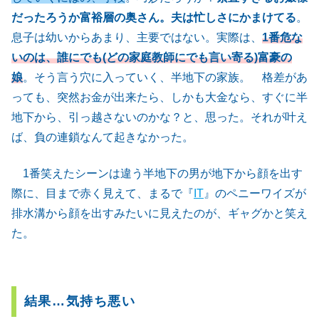
だったろうか富裕層の奥さん。夫は忙しさにかまけてる
。
息子は幼いからあまり、主要ではない。実際は、
1番危な
いのは、誰にでも(どの家庭教師にでも言い寄る)富豪の
娘
。そう言う穴に入っていく、半地下の家族。 格差があ
っても、突然お金が出来たら、しかも大金なら、すぐに半
地下から、引っ越さないのかな？と、思った。それが叶え
ば、負の連鎖なんて起きなかった。
1番笑えたシーンは違う半地下の男が地下から顔を出す
際に、目まで赤く見えて、まるで『
IT
』のペニーワイズが
排水溝から顔を出すみたいに見えたのが、ギャグかと笑え
た。
結果…気持ち悪い