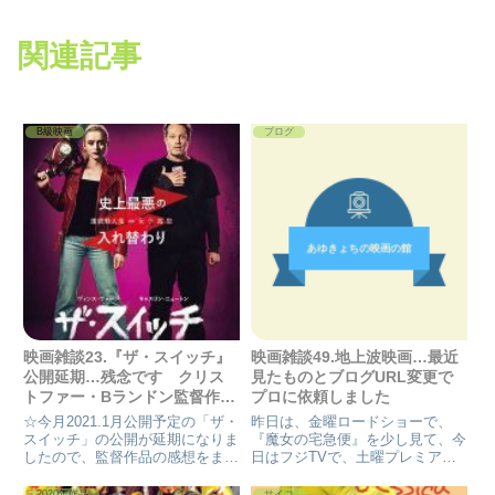
関連記事
B級映画
ブログ
映画雑談23.『ザ・スイッチ』
映画雑談49.地上波映画…最近
公開延期…残念です クリス
見たものとブログURL変更で
トファー・Bランドン監督作品
プロに依頼しました
まとめ
☆今月2021.1月公開予定の「ザ・
昨日は、金曜ロードショーで、
スイッチ」の公開が延期になりま
『魔女の宅急便』を少し見て、今
したので、監督作品の感想をまと
日はフジTVで、土曜プレミアで
めました。
『ジュマンジネクストレベル』で
すね-。チラ見だけで、ガッツリ
2020年作品
サイコ