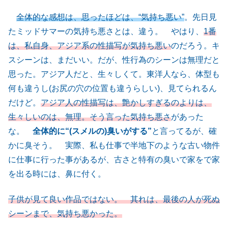
全体的な感想は、思ったほどは、“気持ち悪い”
。先日見
たミッドサマーの気持ち悪さとは、違う。 やはり、
1番
は、私自身、アジア系の性描写が気持ち悪い
のだろう。キ
スシーンは、まだいい。だが、性行為のシーンは無理だと
思った。アジア人だと、生々しくて。東洋人なら、体型も
何も違うし(お尻の穴の位置も違うらしい)、見てられるん
だけど。
アジア人の性描写は、艶かしすぎるのよりは、
生々しいのは、無理。そう言った気持ち悪さ
があった
な。
全体的に“(スメルの)臭いがする”
と言ってるが、確
かに臭そう。 実際、私も仕事で半地下のような古い物件
に仕事に行った事があるが、古さと特有の臭いで家をで家
を出る時には、鼻に付く。
子供が見て良い作品ではない。 其れは、最後の人が死ぬ
シーンまで、気持ち悪かった。