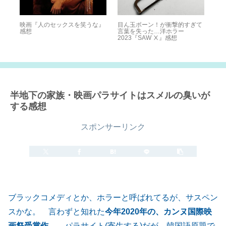
ドク
映画『人のセックスを笑うな』
目ん玉ボーン！が衝撃的すぎて
宇宙
想
感想
言葉を失った…洋ホラー
Gu
2023『SAW Ⅹ』感想
Be
は
半地下の家族・映画パラサイトはスメルの臭いが
する感想
スポンサーリンク
2020.03.01
2022.01.02
ブラックコメディとか、ホラーと呼ばれてるが、サスペン
スかな。 言わずと知れた
今年2020年の、カンヌ国際映
画祭受賞作。
パラサイト(寄生する)だが、韓国語原題で