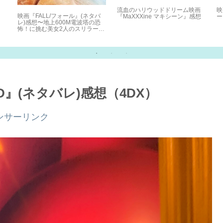
流血のハリウッドドリーム映画
映
映画『FALL/フォール』(ネタバ
』
『MaXXXine マキシーン』感想
ー
レ)感想〜地上600M電波塔の恐
怖！に挑む美女2人のスリラー映
画〜
END』(ネタバレ)感想（4DX）
ンサーリンク