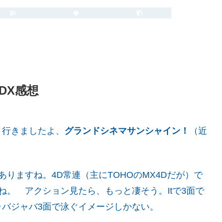
2019.11.10
2024.08.14
4DX感想
、行きましたよ、
グランドシネマサンシャイン！
（近
りますね。4D常連（主にTOHOのMX4Dだが）で
ね。 アクション見たら、もっと凄そう。Itで3面で
バジャバ3面で泳ぐイメージしかない。