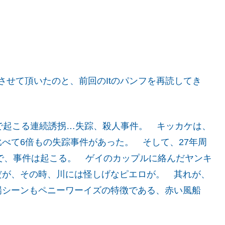
みさせて頂いたのと、前回のItのパンフを再読してき
で起こる連続誘拐…失踪、殺人事件。 キッカケは、
べて6倍もの失踪事件があった。 そして、27年周
りで、事件は起こる。 ゲイのカップルに絡んだヤンキ
だが、その時、川には怪しげなピエロが。 其れが、
場シーンもペニーワーイズの特徴である、赤い風船