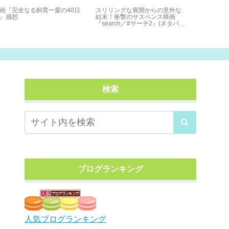
画『完全なる飼育ー愛の40日
スリリングな展開からの意外な
映画雑談5
』感想
結末！衝撃のサスペンス映画
の隠れた楽
『search／#サーチ2』(ネタバ
ス品川の映
レ)感想
説〜 2022.
検索
ブログランキング
人気ブログランキング