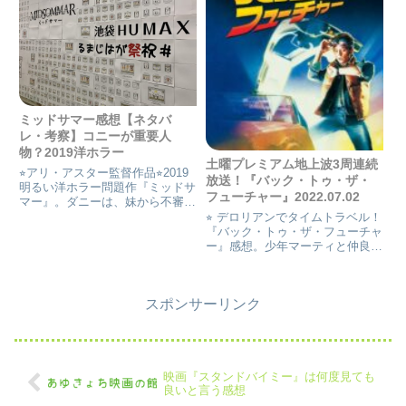
会社とは知らなかった！ だか
ールを突き動かしダンサーの夢か
ら、音響にこだわりもあるのか
らやがて殺人を
も...
ミッドサマー感想【ネタバ
レ・考察】コニーが重要人
物？2019洋ホラー
土曜プレミアム地上波3周連続
⭐︎アリ・アスター監督作品⭐︎2019
放送！『バック・トゥ・ザ・
明るい洋ホラー問題作『ミッドサ
フューチャー』2022.07.02
マー』。ダニーは、妹から不審な
メールを受け取る。“双極性障
⭐︎ デロリアンでタイムトラベル！
害”の妹…親を連れて逝ってしま
『バック・トゥ・ザ・フューチャ
うと言うニュアンスのメール。ダ
ー』感想。少年マーティと仲良く
ニーは恋人クリスチャンに電話。
している近所の研究家ドクとのタ
処が彼は面倒臭そうに出て
イムトラベル冒険譚。
スポンサーリンク
映画『スタンドバイミー』は何度見ても
良いと言う感想