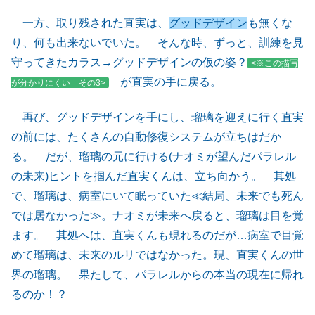
一方、取り残された直実は、
グッドデザイン
も無くな
り、何も出来ないでいた。 そんな時、ずっと、訓練を見
守ってきたカラス→グッドデザインの仮の姿？
<※この描写
が直実の手に戻る。
が分かりにくい その3>
再び、グッドデザインを手にし、瑠璃を迎えに行く直実
の前には、たくさんの自動修復システムが立ちはだか
る。 だが、瑠璃の元に行ける(ナオミが望んだパラレル
の未来)ヒントを掴んだ直実くんは、立ち向かう。 其処
で、瑠璃は、病室にいて眠っていた≪結局、未来でも死ん
では居なかった≫。ナオミが未来へ戻ると、瑠璃は目を覚
ます。 其処へは、直実くんも現れるのだが…病室で目覚
めて瑠璃は、未来のルリではなかった。現、直実くんの世
界の瑠璃。 果たして、パラレルからの本当の現在に帰れ
るのか！？