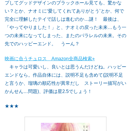
プしてグッドデザインのブラックホール見ても、驚かな
い？とか、ナオミに‘愛してくれてありがとう’とか、何で
完全に理解したテイで話しは進むのか…謎！ 最後は、
「やってやりました！」と、ナオミの戻った未来…もう一
つの未来になってしまった、またのパラレルの未来。その
先でのハッピーエンド。 うーん？
映画に合うチュロス Amazon全商品検索⭐︎
キャラは可愛いし、良いとは思うんだけどね。ハッピー
エンドなら。作品自体には、説明不足も含めて(説明不足
と言うか、瑠璃の順応性が異常だし ストーリー描写がい
かんせん…問題)、評価は星2.5でしょう！
★
★
★