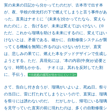
実の未来の日記から分かってたのだが、古本市で出す本
が、夜、学校の蛍光灯の下で燃えてしまうと言う事件があ
った。直美はナオミに「(未来を)分かってたなら、変えら
れたのに」と、告げるが、未来は変えてはいけない。(※
ただ、これから瑠璃を助ける未来にするのに、変えてはい
けないとは、矛盾である。確かに、自動修復システムが襲
ってくる機械を無闇に作るのはいけないが) だが、直実
は、悲しみの果てに、燃えた本をグッドデザインで生成し
ようとする。ただ、具現化には、‘本の内容(中身)が必要と
なり、時間もかかる。 ナオミは、其れを反対してた割
に、手伝う。
<※此処の描写が分かりにくい！1>
さて、告白し付き合うが、瑠璃がいよいよ、死ぬ日。祭り
の当日に、雷に打たれてしまうというので、直実は、瑠璃
を祭りには誘わないのだ。 だがしかし、帰宅にいる瑠璃
を見守っていた直実の前に現れたのは、多くの自動修復シ