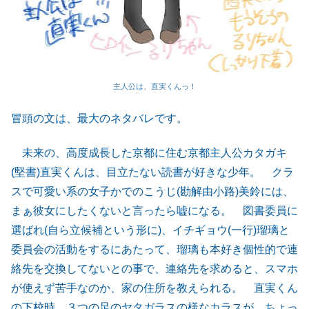
主人公は、直実くんっ！
冒頭の文は、最大のネタバレです。
未来の、高度成長した京都に住む京都主人公カタガキ
(堅書)直実くんは、目立たない読書が好きな少年。 クラ
スで可愛い系の女子かでのこうじ(勘解由小路)美鈴には、
まぁ彼女にしたくないと言ったら嘘になる。 図書委員に
選ばれ(自ら立候補という形に)、イチギョウ(一行)瑠璃と
委員会の活動をするにあたって、瑠璃も本好き個性的で連
絡先を交換してないとの事で、連絡先を求めると、スマホ
が使えず苦手なのか、家の住所を教えられる。 直実くん
の下校時、３つの足のヤタガラスの様なカラスが、ちょっ