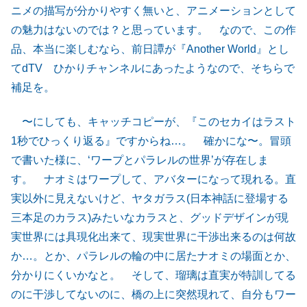
ニメの描写が分かりやすく無いと、アニメーションとして
の魅力はないのでは？と思っています。 なので、この作
品、本当に楽しむなら、前日譚が『Another World』とし
てdTV ひかりチャンネルにあったようなので、そちらで
補足を。
〜にしても、キャッチコピーが、『このセカイはラスト
1秒でひっくり返る』ですからね…。 確かにな〜。冒頭
で書いた様に、‘ワープとパラレルの世界’が存在しま
す。 ナオミはワープして、アバターになって現れる。直
実以外に見えないけど、ヤタガラス(日本神話に登場する
三本足のカラス)みたいなカラスと、グッドデザインが現
実世界には具現化出来て、現実世界に干渉出来るのは何故
か…。とか、パラレルの輪の中に居たナオミの場面とか、
分かりにくいかなと。 そして、瑠璃は直実が特訓してる
のに干渉してないのに、橋の上に突然現れて、自分もワー