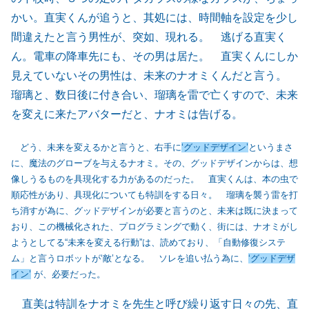
かい。直実くんが追うと、其処には、時間軸を設定を少し
間違えたと言う男性が、突如、現れる。 逃げる直実く
ん。電車の降車先にも、その男は居た。 直実くんにしか
見えていないその男性は、未来のナオミくんだと言う。
瑠璃と、数日後に付き合い、瑠璃を雷で亡くすので、未来
を変えに来たアバターだと、ナオミは告げる。
どう、未来を変えるかと言うと、右手に
‘グッドデザイン’
というまさ
に、魔法のグローブを与えるナオミ。その、グッドデザインからは、想
像しうるものを具現化する力があるのだった。 直実くんは、本の虫で
順応性があり、具現化についても特訓をする日々。 瑠璃を襲う雷を打
ち消すが為に、グッドデザインが必要と言うのと、未来は既に決まって
おり、この機械化された、プログラミングで動く、街には、ナオミがし
ようとしてる“未来を変える行動”は、読めており、「自動修復システ
ム」と言うロボットが‘敵’となる。 ソレを追い払う為に、
‘グッドデザ
イン’
が、必要だった。
直美は特訓をナオミを先生と呼び繰り返す日々の先、直