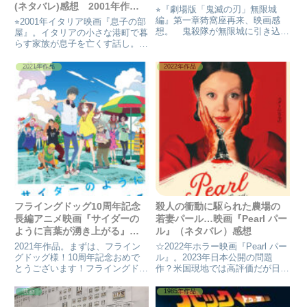
(ネタバレ)感想 2001年作品
⭐︎『劇場版「鬼滅の刃」無限城
映画
編』第一章猗窩座再来、映画感
⭐︎2001年イタリア映画『息子の部
想。 鬼殺隊が無限城に引き込ま
屋』。イタリアの小さな港町で暮
れ、上弦の鬼と必死の戦いを繰り
らす家族が息子を亡くす話し。精
広げ、鬼舞辻無惨との最終決戦が
神科医のジョバンニは画商の妻パ
始まる。第一章では炭治郎・義勇
ラオと息子のアンドレア、娘のイ
2021年作品
2022年作品
VS猗窩座、しのぶVS童磨、善逸
レーネと幸せに暮らしている。あ
VS兄弟子対決がメインである。
る日、息子を交通事故で亡くし、
家族の生活が一変する。
フライングドッグ10周年記念
殺人の衝動に駆られた農場の
長編アニメ映画『サイダーの
若妻パール…映画『Pearl パー
ように言葉が湧き上がる』感
ル』（ネタバレ）感想
想
2021年作品。まずは、フライン
☆2022年ホラー映画『Pearl パー
グドッグ様！10周年記念おめで
ル』。2023年日本公開の問題
とうございます！フライングドッ
作？米国現地では高評価だが日本
グ自体、アニメ映像の会社であろ
ではどうか？1918年のテキサス
うと言う意識はあったけど、フラ
の田舎町を舞台に繰り広げられる
映画
1985年作品
イングドッグが、ケンウッドの子
殺人劇。激しい衝動だけが若妻パ