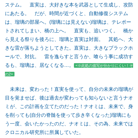
ステム。 直実は、大好きな本を武器として生成し、攻防
にあたる。 だが、時間が近づくと、自動修復システム
は、瑠璃の部屋へ。(瑠璃には見えない)瑠璃は、テレポー
トされてしまい、橋の上へ。 直実も、追いつく。 橋か
ら見える祭りを後ろに、瑠璃と直実は対面。 其処へ、大
きな雷が落ちようとしてきた。直実は、大きなブラックホ
ールで、対抗。 雷を逸らすと言うか、喰らう事に成功す
るも、瑠璃は、居なくなる…。
<※此処の描写が分かりにくい！そ
の2>
未来は、変わった！直実を使って、自分の未来の瑠璃が
目を覚ませば、後は過去が変わっても知らないと言うナオ
ミが、この計画を立てたのだった！ナオミは、未来で、身
を削っても(自分の脊髄を使って歩き辛くなった)瑠璃にも
う一度、会いたかったのだ、ナオミは、その為、未来では
クロニカル研究所に所属していた。