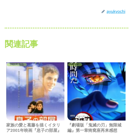
ayukyochi
関連記事
2001年作品
アニメ
家族の愛と葛藤を描くイタリ
『劇場版「鬼滅の刃」無限城
ア2001年映画『息子の部屋』
編』第一章猗窩座再来感想