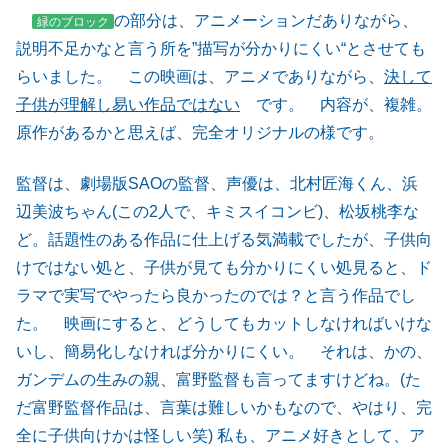
の部分は、アニメーションだありながら、
緑のブロック
説明不足かなと言う所を”描写が分かりにくい“とさせても
らいました。 この映画は、アニメでありながら、
決して
子供が理解し易い作品ではない
です。 内容が、複雑。
原作があるかと思えば、完全オリジナルの様です。
監督は、劇場版SAOの監督、声優は、北村匠海くん、浜
辺美波ちゃん(この2人で、キミスイコンビ)、松坂桃李な
ど。話題性のある作品に仕上げる気満載でしたが、子供向
けではない処と、子供が見ても分かりにくい処見ると、ド
ラマで実写でやったら良かったのでは？と言う作品でし
た。 映画にすると、どうしてもカットしなければいけな
いし、簡易化しなければ分かりにくい。 それは、かの、
ガンデムの生みの親、富野監督も言ってますけどね。(た
だ富野監督作品は、言葉は難しいかもなので、やはり、完
全に子供向けかは怪しい笑) 私も、アニメ好きとして、ア