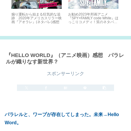
待
煽り運転から始まる狂気的な追
お勧め2023年邦画アニメ
劇
跡 2020年アメリカスリラー映
『SPY×FAMILY code White』ほ
イン
画『アオラレ』(ネタバレ)感想
っこりコメディ！笑のネタバレ
夕
感想
202
『HELLO WORLD』（アニメ映画）感想 パラレ
ルが織りなす新世界？
スポンサーリンク
2020.04.25
2023.05.15
パラレルと、ワープが存在してしまった。未来→Hello
Word。