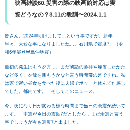
映画雑談60.災害の際の映画館対応は実
際どうなの？3.11の教訓〜2024.1.1
皆さん、2024年明けまして…という事ですが、新年
早々、大変な事になりましたね…。石川県で震度7。（令
和6年能登半島沖地震）
最初の発生はもう夕方…。まだ初詣の参拝や帰省したかた
など多く、夕飯を囲もうかなと言う時間帯の筈ですね。私
は家で遅い昼食を食べた後に夫婦でボッーと休んでた感じ
でした。都内です。 そしてこのニュース。
今、夜になり日が変わる様な時間まで当日の余震が続いて
ます。 本震が今日の震度7だとしたら…まだ余震と言う
事でしょうが今も震度7と出ました。