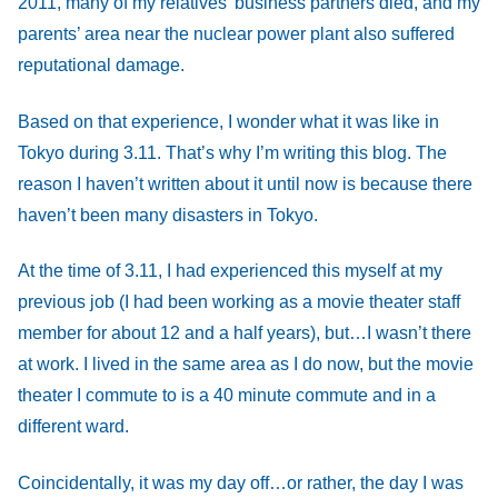
2011, many of my relatives’ business partners died, and my
parents’ area near the nuclear power plant also suffered
reputational damage.
Based on that experience, I wonder what it was like in
Tokyo during 3.11. That’s why I’m writing this blog. The
reason I haven’t written about it until now is because there
haven’t been many disasters in Tokyo.
At the time of 3.11, I had experienced this myself at my
previous job (I had been working as a movie theater staff
member for about 12 and a half years), but…I wasn’t there
at work. I lived in the same area as I do now, but the movie
theater I commute to is a 40 minute commute and in a
different ward.
Coincidentally, it was my day off…or rather, the day I was