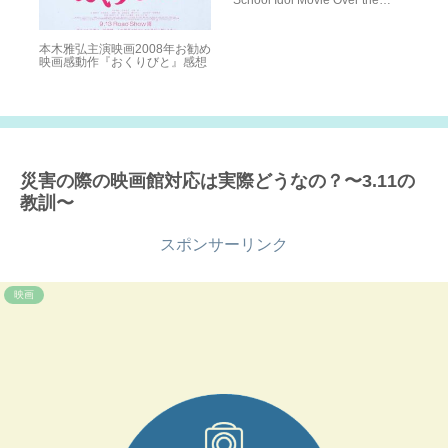
School Idol Movie Over the
Rainbow』4DX映画感想
0日
本木雅弘主演映画2008年お勧め
映
映画感動作『おくりびと』感想
ト
感
災害の際の映画館対応は実際どうなの？〜3.11の
教訓〜
スポンサーリンク
映画