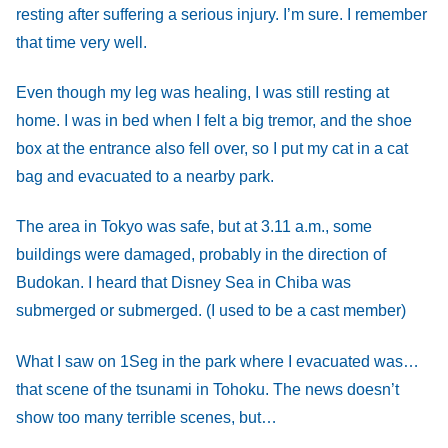
resting after suffering a serious injury. I’m sure. I remember
that time very well.
Even though my leg was healing, I was still resting at
home. I was in bed when I felt a big tremor, and the shoe
box at the entrance also fell over, so I put my cat in a cat
bag and evacuated to a nearby park.
The area in Tokyo was safe, but at 3.11 a.m., some
buildings were damaged, probably in the direction of
Budokan. I heard that Disney Sea in Chiba was
submerged or submerged. (I used to be a cast member)
What I saw on 1Seg in the park where I evacuated was…
that scene of the tsunami in Tohoku. The news doesn’t
show too many terrible scenes, but…