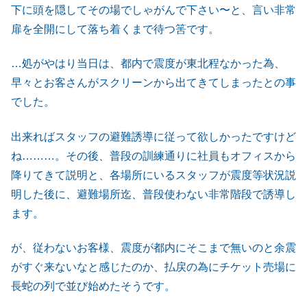
下に頭を隠してその場でしゃがんで下さい〜と、言い非常
扉を全開にして落ち着くまで待つ筈です。
…処がやはり当日は、都内で震度が東北程なかった為、
早々とお客さんがスクリーンから出てきてしまったとの事
でした。
出来ればスタッフの避難誘導に従って欲しかったですけど
ね………。その後、普段の訓練通りに社員もオフィスから
降りてきて説明と、各場所にいるスタッフが震度等状況説
明した後に、避難場所迄、普段使わない非常階段で誘導し
ます。
が、従わないお客様、震度が都内にそこまで無いのと余震
がすぐ来ないなと感じたのか、払戻の為にチケット売場に
長蛇の列で並び始めたそうです。