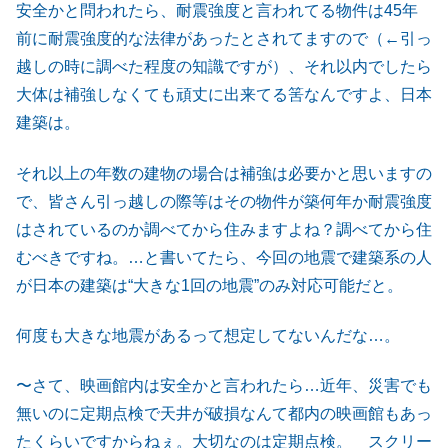
安全かと問われたら、耐震強度と言われてる物件は45年
前に耐震強度的な法律があったとされてますので（←引っ
越しの時に調べた程度の知識ですが）、それ以内でしたら
大体は補強しなくても頑丈に出来てる筈なんですよ、日本
建築は。
それ以上の年数の建物の場合は補強は必要かと思いますの
で、皆さん引っ越しの際等はその物件が築何年か耐震強度
はされているのか調べてから住みますよね？調べてから住
むべきですね。…と書いてたら、今回の地震で建築系の人
が日本の建築は“大きな1回の地震”のみ対応可能だと。
何度も大きな地震があるって想定してないんだな…。
〜さて、映画館内は安全かと言われたら…近年、災害でも
無いのに定期点検で天井が破損なんて都内の映画館もあっ
たくらいですからねぇ。大切なのは定期点検。 スクリー