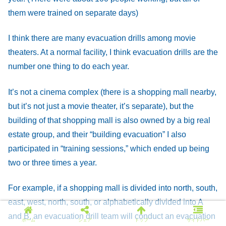
them were trained on separate days)
I think there are many evacuation drills among movie
theaters. At a normal facility, I think evacuation drills are the
number one thing to do each year.
It’s not a cinema complex (there is a shopping mall nearby,
but it’s not just a movie theater, it’s separate), but the
building of that shopping mall is also owned by a big real
estate group, and their “building evacuation” I also
participated in “training sessions,” which ended up being
two or three times a year.
For example, if a shopping mall is divided into north, south,
east, west, north, south, or alphabetically divided into A
and B, an evacuation drill team will conduct an evacuation
ホーム
シェア
トップ
サイドバー