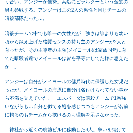
り合い、アンジーが優勢。其処にピラルクーという金髪の
男も参戦する。アンジーはこの2人の男性と同じチームの
暗殺部隊だった…。
暗殺チームの中でも唯一の女性だが、強さは誰よりも幼い
頃から鍛え上げた格闘センスの持ち主のアンジーが2人と
育ったが、その主導者の主領(メイヨール)は家族同然に育
てた暗殺者達でメイヨールは皆を平等にしてた様に思えた
が…。
アンジーは自分がメイヨールの傭兵時代に保護した女児だ
ったが、メイヨールの海原に自分は名付けられてない事か
ら不満を覚えていた。 エスパーダは暗殺チームで1番強
いながらも…自分と似てる処を感じつつもアンジーが名前
に拘るのもチームから抜けるのも理解を示さなかった。
神社から近くの廃墟ビルに移動した3人。争いを続けて