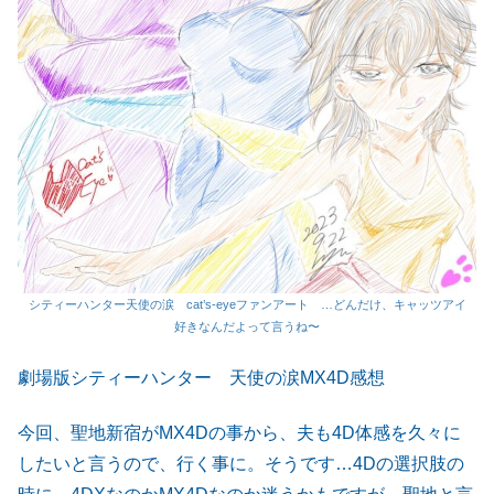
シティーハンター天使の涙 cat’s-eyeファンアート …どんだけ、キャッツアイ
好きなんだよって言うね〜
劇場版シティーハンター 天使の涙MX4D感想
今回、聖地新宿がMX4Dの事から、夫も4D体感を久々に
したいと言うので、行く事に。そうです…4Dの選択肢の