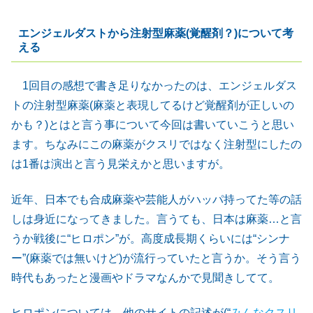
エンジェルダストから注射型麻薬(覚醒剤？)について考
える
1回目の感想で書き足りなかったのは、エンジェルダス
トの注射型麻薬(麻薬と表現してるけど覚醒剤が正しいの
かも？)とはと言う事について今回は書いていこうと思い
ます。ちなみにこの麻薬がクスリではなく注射型にしたの
は1番は演出と言う見栄えかと思いますが。
近年、日本でも合成麻薬や芸能人がハッパ持ってた等の話
しは身近になってきました。言うても、日本は麻薬…と言
うか戦後に“ヒロポン”が。高度成長期くらいには“シンナ
ー”(麻薬では無いけど)が流行っていたと言うか。そう言う
時代もあったと漫画やドラマなんかで見聞きしてて。
ヒロポンについては…他のサイトの記述が(“
みんなクスリ