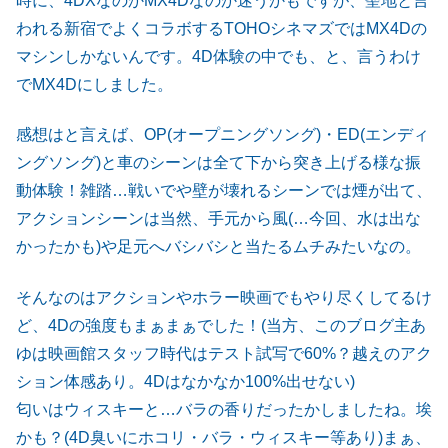
時に、4DXなのかMX4Dなのか迷うかもですが、聖地と言
われる新宿でよくコラボするTOHOシネマズではMX4Dの
マシンしかないんです。4D体験の中でも、と、言うわけ
でMX4Dにしました。
感想はと言えば、OP(オープニングソング)・ED(エンディ
ングソング)と車のシーンは全て下から突き上げる様な振
動体験！雑踏…戦いでや壁が壊れるシーンでは煙が出て、
アクションシーンは当然、手元から風(…今回、水は出な
かったかも)や足元へバシバシと当たるムチみたいなの。
そんなのはアクションやホラー映画でもやり尽くしてるけ
ど、4Dの強度もまぁまぁでした！(当方、このブログ主あ
ゆは映画館スタッフ時代はテスト試写で60%？越えのアク
ション体感あり。4Dはなかなか100%出せない)
匂いはウィスキーと…バラの香りだったかしましたね。埃
かも？(4D臭いにホコリ・バラ・ウィスキー等あり)まぁ、