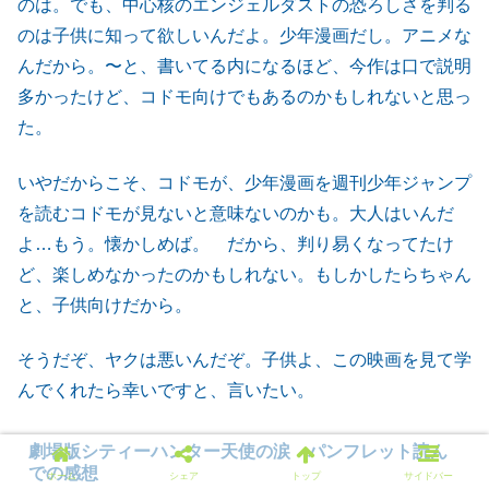
のは。でも、中心核のエンジェルダストの恐ろしさを判る
のは子供に知って欲しいんだよ。少年漫画だし。アニメな
んだから。〜と、書いてる内になるほど、今作は口で説明
多かったけど、コドモ向けでもあるのかもしれないと思っ
た。
いやだからこそ、コドモが、少年漫画を週刊少年ジャンプ
を読むコドモが見ないと意味ないのかも。大人はいんだ
よ…もう。懐かしめば。 だから、判り易くなってたけ
ど、楽しめなかったのかもしれない。もしかしたらちゃん
と、子供向けだから。
そうだぞ、ヤクは悪いんだぞ。子供よ、この映画を見て学
んでくれたら幸いですと、言いたい。
劇場版シティーハンター天使の涙 パンフレット読ん
での感想
ホーム
シェア
トップ
サイドバー