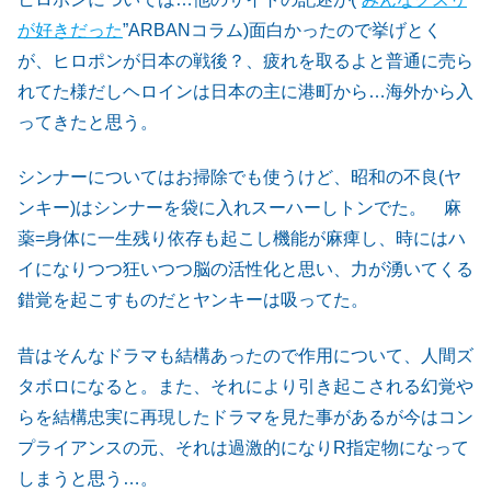
が好きだった
”ARBANコラム)面白かったので挙げとく
が、ヒロポンが日本の戦後？、疲れを取るよと普通に売ら
れてた様だしヘロインは日本の主に港町から…海外から入
ってきたと思う。
シンナーについてはお掃除でも使うけど、昭和の不良(ヤ
ンキー)はシンナーを袋に入れスーハーしトンでた。 麻
薬=身体に一生残り依存も起こし機能が麻痺し、時にはハ
イになりつつ狂いつつ脳の活性化と思い、力が湧いてくる
錯覚を起こすものだとヤンキーは吸ってた。
昔はそんなドラマも結構あったので作用について、人間ズ
タボロになると。また、それにより引き起こされる幻覚や
らを結構忠実に再現したドラマを見た事があるが今はコン
プライアンスの元、それは過激的になりR指定物になって
しまうと思う…。