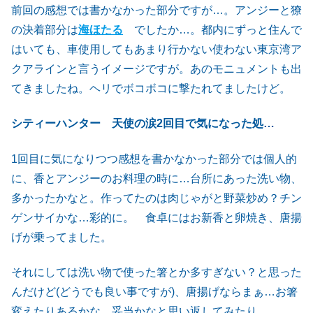
前回の感想では書かなかった部分ですが…。アンジーと獠
の決着部分は
海ほたる
でしたか…。都内にずっと住んで
はいても、車使用してもあまり行かない使わない東京湾ア
クアラインと言うイメージですが。あのモニュメントも出
てきましたね。ヘリでボコボコに撃たれてましたけど。
シティーハンター 天使の涙2回目で気になった処…
1回目に気になりつつ感想を書かなかった部分では個人的
に、香とアンジーのお料理の時に…台所にあった洗い物、
多かったかなと。作ってたのは肉じゃがと野菜炒め？チン
ゲンサイかな…彩的に。 食卓にはお新香と卵焼き、唐揚
げが乗ってました。
それにしては洗い物で使った箸とか多すぎない？と思った
んだけど(どうでも良い事ですが)、唐揚げならまぁ…お箸
変えたりあるかな。妥当かなと思い返してみたり。