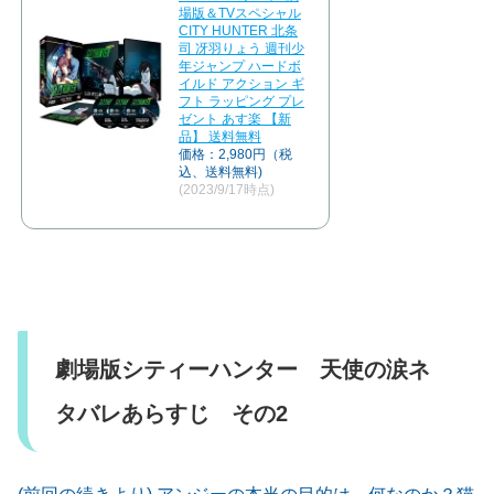
場版＆TVスペシャル
CITY HUNTER 北条
司 冴羽りょう 週刊少
年ジャンプ ハードボ
イルド アクション ギ
フト ラッピング プレ
ゼント あす楽 【新
品】 送料無料
価格：2,980円（税
込、送料無料)
(2023/9/17時点)
劇場版シティーハンター 天使の涙ネ
タバレあらすじ その2