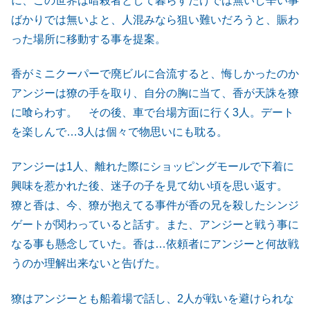
に、この世界は暗殺者として暮らすだけでは無いし辛い事
ばかりでは無いよと、人混みなら狙い難いだろうと、賑わ
った場所に移動する事を提案。
香がミニクーパーで廃ビルに合流すると、悔しかったのか
アンジーは獠の手を取り、自分の胸に当て、香が天誅を獠
に喰らわす。 その後、車で台場方面に行く3人。デート
を楽しんで…3人は個々で物思いにも耽る。
アンジーは1人、離れた際にショッピングモールで下着に
興味を惹かれた後、迷子の子を見て幼い頃を思い返す。
獠と香は、今、獠が抱えてる事件が香の兄を殺したシンジ
ゲートが関わっていると話す。また、アンジーと戦う事に
なる事も懸念していた。香は…依頼者にアンジーと何故戦
うのか理解出来ないと告げた。
獠はアンジーとも船着場で話し、2人が戦いを避けられな