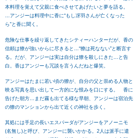
本料理を覚えて父親に食べさせてあげたいと夢を語る。
…アンジーは料理中に香に“もし冴羽さんが亡くなった
ら”と香に聞く。
危険な仕事を繰り返してきたシティーハンターだが、香の
信頼は獠が強いからに尽きると…“獠は死なない”と断言す
る。だが、アンジーは実は自分は獠を殺しにきた…と告
白。香はアンジーも冗談を言うんだねと爆笑。
アンジーはたまに若い頃の獠が、自分の父と崇める人物と
映る写真を思い出して一方的にな恨みを口にする。 香に
告げた朝方…まだ霧も出てる様な早朝、アンジーは宿泊先
の獠のマンションから出て近くの神社を歩く。
其処には手足の長いエスパーダがアンジーをアノーニモ
(名無し)と呼び、アンジーに襲いかかる。2人は派手に遣