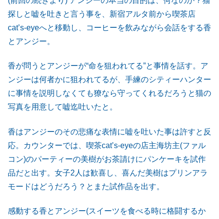
(前回の続きより) アンジーの本当の目的は、何なのか？猫
探しと嘘を吐きと言う事を、新宿アルタ前から喫茶店
cat’s-eyeへと移動し、コーヒーを飲みながら会話をする香
とアンジー。
香が問うとアンジーが“命を狙われてる”と事情を話す。ア
ンジーは何者かに狙われてるが、手練のシティーハンター
に事情を説明しなくても獠なら守ってくれるだろうと猫の
写真を用意して嘘迄吐いたと。
香はアンジーのその悲痛な表情に嘘を吐いた事は許すと反
応。カウンターでは、喫茶cat’s-eyeの店主海坊主(ファル
コン)のパーティーの美樹がお茶請けにパンケーキを試作
品だと出す。女子2人は歓喜し、喜んだ美樹はプリンアラ
モードはどうだろう？とまた試作品を出す。
感動する香とアンジー(スイーツを食べる時に格闘するか