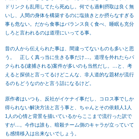
ドリンクも乱用してたら死ぬし。何でも過剰摂取は良く無
いし、人間の身体を構築するのに塩抜きとか摂らなすぎる
事も危ない。だから食事はバランス良く食べ、睡眠も充分
しろと言われるのは道理にいってる事。
昔の人から伝えられた事は、間違ってないものも多いと思
う。 正しく真っ当に生きる事だけ…。道理を外れたらパ
クられる(逮捕される)案件が多いのも当然だし。…と、考
えると探偵と言ってるけどこんな、非人道的な題材が流行
るのもどうなのかと言う話になるけど。
原作者はいつも、反社がイケナイ事だし、コロス事でしか
得られない解決方法と言う事と、ちゃんとその依頼人1人
1人の心情と背景を描いているからここまで流行った訳で
すが…。今作は誰も、暗殺チーム側のキャラが立っていて
も感情移入は出来ないでしょう。