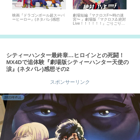
ッド
映画『ドラゴンボール超スーパ
劇場短編『マクロスF〜時の迷
狂
ー映
ーヒーロー』(ネタバレ)感想
宮〜 』劇場版『マクロスΔ 絶対
に
Live！！！！！！』ごりごりの
狂
ネタバレ感想だかんね
2021.10.16
シティーハンター最終章…ヒロインとの死闘！
MX4Dで追体験『劇場版シティーハンター天使の
涙』(ネタバレ)感想その2
スポンサーリンク
2023年作品