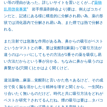
い等の理由があった。詳しいサイトを置いとくが…(“
薬物
乱用啓発事業
” 岩手県薬剤師会より)要は、例えばコカイ
ンだと、記述にある様に構造的に分解され易い為、薬の形
状では消化器内で分解され易い為、また煙では熱で分解さ
れる。
また注射では急激な作用がある為、鼻からの吸引がベスト
というかマストとの事。要は覚醒剤(麻薬)って吸引方法が
違うのはハッパにしてもその方法が1番その薬を吸収し易
い方法だからという事が分かる。ちなみに鼻から吸うのは
鼻繋がる(穴開く)とかはよく聞くけど。
違法薬物…麻薬…覚醒剤と言いかた色々あるけど、その成
分で良く脳を溶かしたり精神を壊すと聞くから、一生関わ
り合いたく無いものだけど。時代と共に吸引方法をどれが
ベストか研究？されてるんだね。煙の吸引は要は…タバコ
みたいにハッパ巻いて吸うモノもある意味よな。