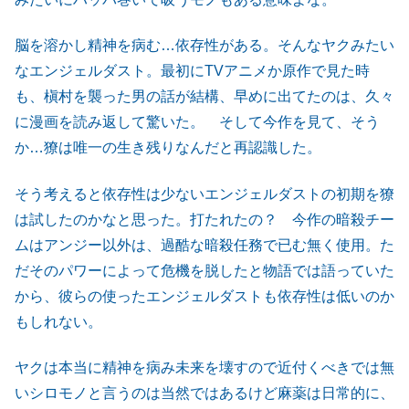
脳を溶かし精神を病む…依存性がある。そんなヤクみたい
なエンジェルダスト。最初にTVアニメか原作で見た時
も、槇村を襲った男の話が結構、早めに出てたのは、久々
に漫画を読み返して驚いた。 そして今作を見て、そう
か…獠は唯一の生き残りなんだと再認識した。
そう考えると依存性は少ないエンジェルダストの初期を獠
は試したのかなと思った。打たれたの？ 今作の暗殺チー
ムはアンジー以外は、過酷な暗殺任務で已む無く使用。た
だそのパワーによって危機を脱したと物語では語っていた
から、彼らの使ったエンジェルダストも依存性は低いのか
もしれない。
ヤクは本当に精神を病み未来を壊すので近付くべきでは無
いシロモノと言うのは当然ではあるけど麻薬は日常的に、