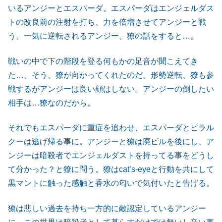
いるアンジーとエスパーダ。エスパーダはエンジェルダス
トの改良前の注射を打ち、力を倍増させてアンジーと戦
う。一気に逆転されるアンジー。獠の話をすると…。
戦いの中で下の階段を登る何もかの足音が聞こえてき
た…。そう、獠が向かってくれたのだ。形勢逆転、獠も参
戦するがアンジーは良い顔はしない。アンジーの倒したい
相手は…獠なのだから。
それでもエスパーダに重症を追わせ、エスパーダとピラル
クーは逃げ帰る事に。アンジーと獠は廃ビルを後にし、ア
ンジーは暗殺者でエンジェルダストを持ってる事をどうし
て分かった？と獠に問う。獠はcat’s-eyeと行動を共にして
黒マントに触った感触と香水の匂いで気付いたと告げる。
獠は悲しい過去を持ち一方的に敵認定しているアンジー