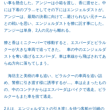
い事を懸念した。アンジーは小箱を渡し、香に渡せと。中
には下着のブラ…そしてその下にはエンジェルダストが。
アンジーは、最期の決着に向けて…避けられない元チーム
との戦いを思い、エンジェルダストを獠に託す事にした。
アンジーは単身、2人の元から離れる。
獠と香はミニクーパーで移動すると、エスパーダとピラル
クーが大きな車両で追ってきた。 車の中のエンジェルダ
ストを奪い逃げるエスパーダ。車は車線から飛ばされてあ
らぬ方向に落ちてしまう。
海坊主と美樹の車も追い、ピラルクーの車両を追い詰
め、警察に引き渡す様に誘導するが…。車は止まったもの
の、中のコンテナからはエスパーダはバイクで逃走。ピラ
ルクーもまた車を捨て逃走。
2人は、エンジェルダストの引き渡しを待つ客船が川崎の