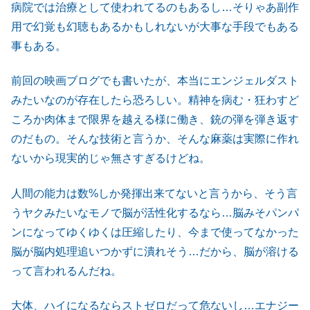
病院では治療として使われてるのもあるし…そりゃあ副作
用で幻覚も幻聴もあるかもしれないが大事な手段でもある
事もある。
前回の映画ブログでも書いたが、本当にエンジェルダスト
みたいなのが存在したら恐ろしい。精神を病む・狂わすど
ころか肉体まで限界を越える様に働き、銃の弾を弾き返す
のだもの。そんな技術と言うか、そんな麻薬は実際に作れ
ないから現実的じゃ無さすぎるけどね。
人間の能力は数%しか発揮出来てないと言うから、そう言
うヤクみたいなモノで脳が活性化するなら…脳みそパンパ
ンになってゆくゆくは圧縮したり、今まで使ってなかった
脳が脳内処理追いつかずに潰れそう…だから、脳が溶ける
って言われるんだね。
大体、ハイになるならストゼロだって危ないし…エナジー