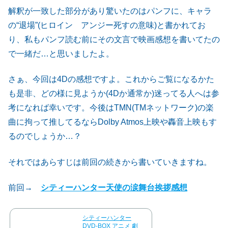
解釈が一致した部分があり驚いたのはパンフに、キャラ
の“退場”(ヒロイン アンジー死すの意味)と書かれてお
り、私もパンフ読む前にその文言で映画感想を書いてたの
で一緒だ…と思いましたよ。
さぁ、今回は4Dの感想ですよ。これからご覧になるかた
も是非、どの様に見ようか(4Dか通常か)迷ってる人へは参
考になれば幸いです。今後はTMN(TMネットワーク)の楽
曲に拘って推してるならDolby Atmos上映や轟音上映もす
るのでしょうか…？
それではあらすじは前回の続きから書いていきますね。
前回→
シティーハンター天使の涙舞台挨拶感想
シティーハンター
DVD-BOX アニメ 劇