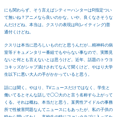
にも関わらず、そう言えばシティーハンターはR指定つい
て無いね？アニメなら良いのかな。いや、良くなさそうな
んだけどね、本当は。クスリの表現はR(レイティング)普
通付くけどね。
クスリは本当に恐ろしいものだと思うんだが…精神科の病
室等ドキュメンタリー番組でもやらない事なので、実際見
ないと何とも言えないとは思うけど。近年、話題のトウヨ
コキッズがシャブ漬けされてなんて聞くけど、やはり大学
生以下に悪い大人の手がかかっていると思う。
話には聞く。やはり、TVニュースだけではなく、学生と
働いてるとそんな話しで◯◯大のと言う名称すら上がって
くる。それは概ね、本当だと思う。某男性アイドルの事務
所で性被害問題なんてニュースにもあったが、私の子供の
時から聞いてたし、高校生の時にファンクラブに入ってた