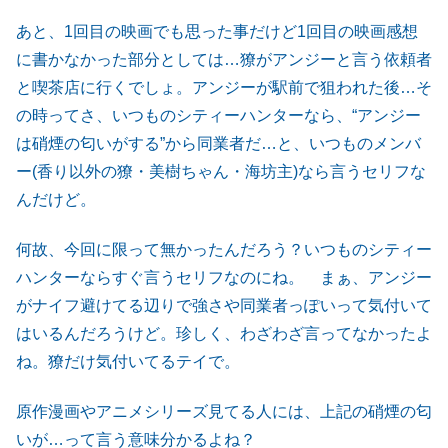
あと、1回目の映画でも思った事だけど1回目の映画感想
に書かなかった部分としては…獠がアンジーと言う依頼者
と喫茶店に行くでしょ。アンジーが駅前で狙われた後…そ
の時ってさ、いつものシティーハンターなら、“アンジー
は硝煙の匂いがする”から同業者だ…と、いつものメンバ
ー(香り以外の獠・美樹ちゃん・海坊主)なら言うセリフな
んだけど。
何故、今回に限って無かったんだろう？いつものシティー
ハンターならすぐ言うセリフなのにね。 まぁ、アンジー
がナイフ避けてる辺りで強さや同業者っぽいって気付いて
はいるんだろうけど。珍しく、わざわざ言ってなかったよ
ね。獠だけ気付いてるテイで。
原作漫画やアニメシリーズ見てる人には、上記の硝煙の匂
いが…って言う意味分かるよね？