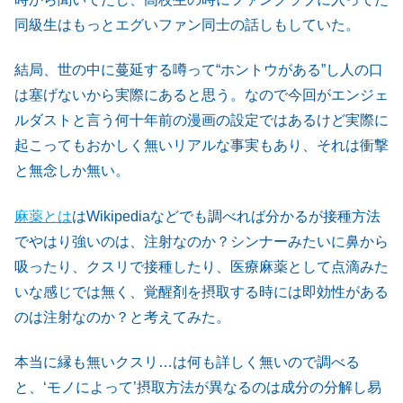
同級生はもっとエグいファン同士の話しもしていた。
結局、世の中に蔓延する噂って“ホントウがある”し人の口
は塞げないから実際にあると思う。なので今回がエンジェ
ルダストと言う何十年前の漫画の設定ではあるけど実際に
起こってもおかしく無いリアルな事実もあり、それは衝撃
と無念しか無い。
麻薬とは
はWikipediaなどでも調べれば分かるが接種方法
でやはり強いのは、注射なのか？シンナーみたいに鼻から
吸ったり、クスリで接種したり、医療麻薬として点滴みた
いな感じでは無く、覚醒剤を摂取する時には即効性がある
のは注射なのか？と考えてみた。
本当に縁も無いクスリ…は何も詳しく無いので調べる
と、‘モノによって’摂取方法が異なるのは成分の分解し易