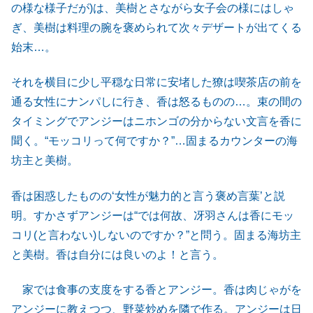
の様な様子だが)は、美樹とさながら女子会の様にはしゃ
ぎ、美樹は料理の腕を褒められて次々デザートが出てくる
始末…。
それを横目に少し平穏な日常に安堵した獠は喫茶店の前を
通る女性にナンパしに行き、香は怒るものの…。束の間の
タイミングでアンジーはニホンゴの分からない文言を香に
聞く。“モッコリって何ですか？”…固まるカウンターの海
坊主と美樹。
香は困惑したものの‘女性が魅力的と言う褒め言葉’と説
明。すかさずアンジーは“では何故、冴羽さんは香にモッ
コリ(と言わない)しないのですか？”と問う。固まる海坊主
と美樹。香は自分には良いのよ！と言う。
家では食事の支度をする香とアンジー。香は肉じゃがを
アンジーに教えつつ、野菜炒めを隣で作る。アンジーは日