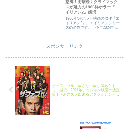
怒涛！衝撃続くクライマック
スが魅力の1986洋ホラー『エ
イリアン2』感想
1986年SFホラー映画の傑作『エ
イリアン2』。エイリアンシリー
ズの名作です。 今年2024年新
作のロムルス前の履修で見まし
た。子供の頃以来振りに見るかも
しれませんし、見た事無いかもし
スポンサーリンク
れないーと。覚えてませんが、ホ
ラー苦手でもクリーチャー系...
ザ・ファブル 殺さない殺し屋あらす
じ・感想 2021年アクション映画の決定
版！〜おススメ出来るアクションシーン
のオンパレード〜