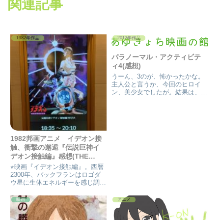
関連記事
1982年作品
2012年作品
パラノーマル・アクティビテ
ィ4(感想)
うーん、3のが、怖かったかな。
主人公と言うか、今回のヒロイ
ン、美少女でしたが。結果は、結
局、あぁなりますよね。1作目か
らの、悪魔憑きのナゾは、解けな
いけど。 最後のケイティが怖
い！あと、魔女の団体(笑)。 ドコ
にいくのかな？パラノーマル
1982邦画アニメ イデオン接
は。...
触、衝撃の邂逅『伝説巨神イ
デオン接触編』感想(THE
IDEON; A CONTACT)
⭐︎映画『イデオン接触編』。西暦
2300年、バックフランはロゴダ
ウ星に生体エネルギーを感じ調査
を思う。それよりも早くカララ姫
が星に行く事により、ロゴダウ
映画
アニメ
(ソロ星)にいた地球人と対話する
間もなく争いが起こる。ソロ星の