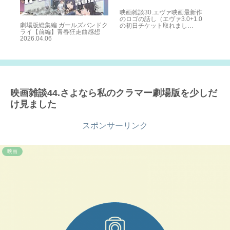
映画雑談30.エヴァ映画最新作
のロゴの話し（エヴァ3.0+1.0
えな
劇場版総集編 ガールズバンドク
映
の初日チケット取れまし
リ
ライ【前編】青春狂走曲感想
ー
た！！！）
2026.04.06
映画雑談44.さよなら私のクラマー劇場版を少しだ
け見ました
スポンサーリンク
映画