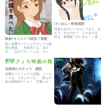
コスモは争いに巻き込まれる
けいおん！映画感想
何故か夫がレンタルしてきた。な
んで、今なのか？ とりあえず、
見る。劇場版『けいおん！』感
映画“キミスイ”3回目？視聴
想 アニメシリーズで、人気だっ
前に金曜ロードショウでしてた録
たけいおん！は、女子高校の軽音
画を視聴。 何回見ても、泣け
部の話し。ユルい系どころか、空
る。 忘れてたシーンも、カット
気系と呼ばれたらしい。けいお
したシーンもあったけど。 やは
ん！は2期のアニメが始まるまで
り、北村匠海くんの素朴さ。ガム
に人...
映画
映画
くん（矢本君）の気遣いがたまら
ない。 そして、原作には無い
名探偵ピカチュウ 感想
（とパンフで読んだ気がする）大
金曜ロードショウで試聴。ノーカ
人の...
ットは、うれしかった。 誰もが
知る国民的ゲーム！ 可愛いな、
ピカチュウ。 本当に、ポケモン
と暮らしてる世界。 そこにダー
クな展開かと思いきや、可愛いピ
カチュウ。表情豊かだけど、渋い
声…そのギャップも堪らない
し、...