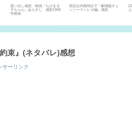
思い出し感想 映画『ちびまる
想定以内期待以下『劇場版チェ
2
子ちゃん』あらすじ・感想1990
ンソーマンレゼ編』感想
上
年映画
の約束』(ネタバレ)感想
ンサーリンク