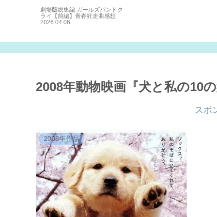
シュシュの
劇場版総集編 ガールズバンドク
ドサガ ゆめ
ライ【前編】青春狂走曲感想
感想
2026.04.06
2008年動物映画『犬と私の10
スポ
2008年作品