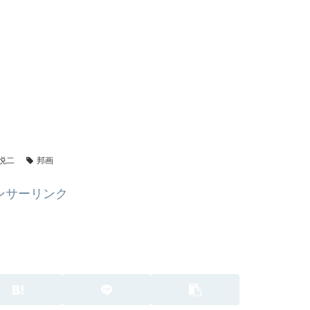
悦二
邦画
ンサーリンク