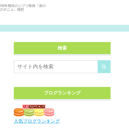
008年期待のジブリ映画『崖の
映画『Aqou
のポニョ』感想
想 そこに
た作品だった 
検索
ブログランキング
人気ブログランキング