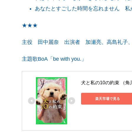
あなたとすごした時間を忘れません 私
★
★
★
主役 田中麗奈 出演者 加瀬亮、高島礼子
主題歌BoA「be with you.」
犬と私の10の約束 （角
楽天市場で見る