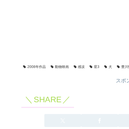
2008年作品
動物映画
感涙
星3
犬
豊川
スポ
SHARE