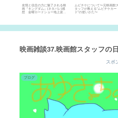
4D体験(妹
友情と信念の力に魅了される映
ムビチケについて〜元映画館
画『キングダム』(ネタバレ)感
タッフが教える“ムビチケカー
想 金曜ロードショー地上波録
ド”の使いかた〜
画視聴
映画雑談37.映画館スタッフの
スポ
ブログ