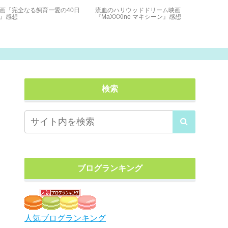
画『完全なる飼育ー愛の40日
流血のハリウッドドリーム映画
リバーレス
』感想
『MaXXXine マキシーン』感想
件の謎 ア
リバーズ』
2022.11.1
検索
ブログランキング
人気ブログランキング