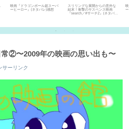
ス
映画『ドラゴンボール超スーパ
スリリングな展開からの意外な
映
ーヒーロー』(ネタバレ)感想
結末！衝撃のサスペンス映画
ー
『search／#サーチ2』(ネタバ
レ)感想
日常②〜2009年の映画の思い出も〜
ンサーリンク