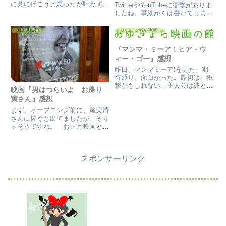
に見に行こうと思ったが叶わず！
TwitterやYouTubeに衝撃がありま
時を経て、見る事が出来ました。
したね。事細かくは書いてしまう
まんま、美女と野獣だろうなとい
と気持ち悪い内容になってしまう
う物語に見えたけど…。リスペク
ので、書きませんが、大雑把に書
お正月映画
ミュージカル映画
トを受け作ったんだろうか。『竜
きますと某飲食店グループのフラ
とそばかすの姫』あらすじ田舎...
ンチャイズ。厨房に虫がかなり湧
『マンマ・ミーア！ヒア・ウ
き、野良猫も飼っ...
ィー・ゴー』感想
昨日、マンマミーア!を見た。期
待通り、面白かった。最初は、衝
撃かもしれない、主人公は彼と別
映画『男はつらいよ お帰り
れそうになるし、ママはあんな事
寅さん』感想
に…。ママの青春時代と、現代の
娘と、未来に向かって行く話と
まず、オープニング前に、渥美清
を、アバの名曲で綴っていく。歌
さんに捧ぐと出てましたが、そり
って踊って、それが全て。 そし
ゃそうですね。 お正月映画と言
て...
えば、寅さん！ それが、90年
代まで続いたんですね…。 山田
洋次監督が、毎年、正月(お盆も
スポンサーリンク
らしい)映画として作ってきた作
品、それが、男はつらいよで
す。...