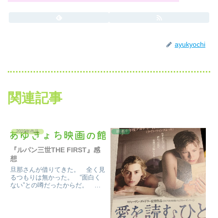
ayukyochi
関連記事
2019年作品
映画
『ルパン三世THE FIRST』感
想
旦那さんが借りてきた。 全く見
るつもりは無かった。 “面白く
ない”との噂だったからだ。 こ
の監督作品で、CGの映画“ドラク
エV ユアストーリー”はホンット
許せなかったし。ただ、レンタル
してるから、見ようと、少し離れ