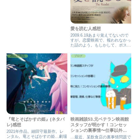
て見ていた。 ヒロインは、...
愛を読む人感想
2009.6.19あまり覚えてないので
すが。恋愛映画で、報われなかっ
た話のよう。もしかして、ポスト
カードがあるという事は、試写会
に行ったのかも。
2021年作品
ブログ
『竜とそばかすの姫』(ネタバ
映画雑談53.元ベテラン映画館
レ)感想
スタッフが明かす！コンセッ
ションの裏事情〜仕事以外の
2021年作品。細田守最新作。レ
在庫管理など〜
ンタル。竜とそばかすの姫…劇場
…最近、某飲食店の裏事情問題で