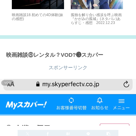
作
0
映画雑談18.初めての4D体験(妹
孤独を解り合い感涙を呼ぶ映画
1
の感想)
『かがみの孤城』(ネタバレ)あ
そ
らすじ・感想 2022.12.23
神
IDE
映画雑談⑧レンタル？VOD?❸スカパー
スポンサーリンク
VOD
2020.03.28
2022.10.19