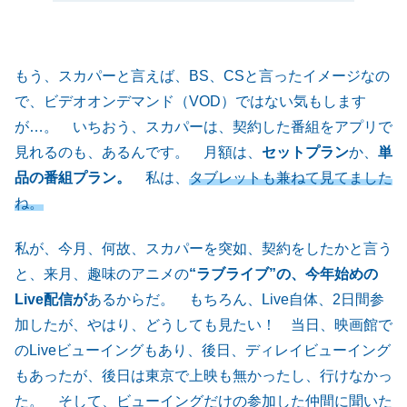
もう、スカパーと言えば、BS、CSと言ったイメージなの
で、ビデオオンデマンド（VOD）ではない気もします
が…。 いちおう、スカパーは、契約した番組をアプリで
見れるのも、あるんです。 月額は、
セットプラン
か、
単
品の番組プラン。
私は、
タブレットも兼ねて見てました
ね。
私が、今月、何故、スカパーを突如、契約をしたかと言う
と、来月、趣味のアニメの
“ラブライブ”の、今年始めの
Live配信が
あるからだ。 もちろん、Live自体、2日間参
加したが、やはり、どうしても見たい！ 当日、映画館で
のLiveビューイングもあり、後日、ディレイビューイング
もあったが、後日は東京で上映も無かったし、行けなかっ
た。 そして、ビューイングだけの参加した仲間に聞いた