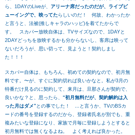
ら、1DAYのLiveが、
アリーナ席だったのだが、ライブビ
ューイングで、映ってた
らしいのだ！ 何故、わかったか
と言うと、法被(推しキャラのハッピ)を着てたからで
す。 スカパー放映自体は、TVサイズなので、1DAYと
2DAYどっちを放映するかも分からないし、客席は映って
ないだろうが、思い切って、見ようと！契約しまし
た！！！
スカパー自体は、もちろん、初めての契約なので、初月無
料です。〜が、すぐに契約切れば良いかなと。私が3月の
特番だけ見るのに契約して、来月は、旦那さんが契約で、
良いかな？と、思ったら、
“初月無料だが、契約解約は入
った月はダメ”
との事でした！ …と言うか、TVのBSカ
ードの番号を登録するのだから、登録者氏名が別でも、重
複みたいな登録になり、家族で月毎に登録しようとすると
初月無料では無くなるよね。 よく考えれば良かった。