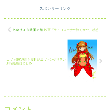
現が含まれてます。が、そのまま
放送します。”と言った旨が画面
スポンサーリンク
に出ます。 冒頭は、まぁ恋愛も
のなのか何なのか…空港で別れ...
映画『ラ・ヨローナ〜泣く女〜』感想
エヴァ(破)感想と新世紀ヱヴァンゲリヲン
劇場版感想まとめ
コメント