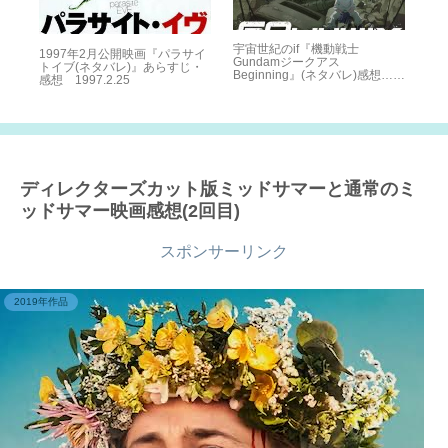
想
宇宙世紀のif『機動戦士
“
1997年2月公開映画『パラサイ
Gundamジークアス
去
トイブ(ネタバレ)』あらすじ・
Beginning』(ネタバレ)感想…君
か
感想 1997.2.25
は生き延びる事が出来るか？
ーズ
ディレクターズカット版ミッドサマーと通常のミ
ッドサマー映画感想(2回目)
スポンサーリンク
2019年作品