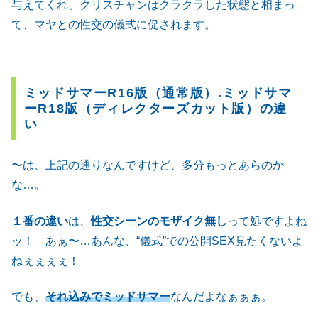
与えてくれ、クリスチャンはクラクラした状態と相まっ
て、マヤとの性交の儀式に促されます。
ミッドサマーR16版（通常版）.ミッドサマ
ーR18版（ディレクターズカット版）の違
い
〜は、上記の通りなんですけど、多分もっとあらのか
な…。
１番の違い
は、
性交シーンのモザイク無し
って処ですよね
ッ！ あぁ〜…あんな、“儀式”での公開SEX見たくないよ
ねぇぇぇぇ！
でも、
それ込みでミッドサマー
なんだよなぁぁぁ。