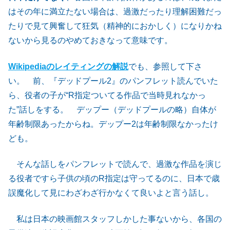
はその年に満立たない場合は、過激だったり理解困難だっ
たりで見て興奮して狂気（精神的におかしく）になりかね
ないから見るのやめておきなって意味です。
Wikipediaのレイティングの解説
でも、参照して下さ
い。 前、『デッドプール2』のパンフレット読んでいた
ら、役者の子が“R指定ついてる作品で当時見れなかっ
た”話しをする。 デップー（デッドプールの略）自体が
年齢制限あったからね。デップー2は年齢制限なかったけ
ども。
そんな話しをパンフレットで読んで、過激な作品を演じ
る役者ですら子供の頃のR指定は守ってるのに、日本で歳
誤魔化して見にわざわざ行かなくて良いよと言う話し。
私は日本の映画館スタッフしかした事ないから、各国の