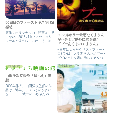
50回目のファーストキス(邦画)
感想
原作？オリジナルの、洋画は、見
2023洋ホラー最悪なくまさん
てない。2018 /11/14大分、オリ
がハチミツ以外に味を得た
ジナルと違うらしいが、そこは、
『プーあくまのくまさん』感
福田監督作品…！面白い事、間違
想
いなしだろうな〜と、思った。だ
⭐︎青年になったクリストファー・
が、忙しいのを理由に、劇場で見
ロビンは、大学進学のためプーと
なかった。最近になって、レンタ
ピグレットを森に残して旅立つ。
ル開始したみたいで、...
時が経ち、婚約者のメアリーを連
れて森に戻ってきたロビンだった
2008年作品
2022年作品
が、そこで目にしたのは…。血に
飢えて野生化してしまったプーと
山田洋次監督作『母べえ』感
ピグレットの異様な姿だった。
想
2008年作品。山田洋次監督の作
品は、近年、こういうのが多い
な・・・ ‘武士のいちぶん’みた
いな。 戦争時代の悲しさ、苦し
さと、報われない事の空しさを赤
裸々に語った作品。 戦争が、あ
った故に、おき得る事～と、言う