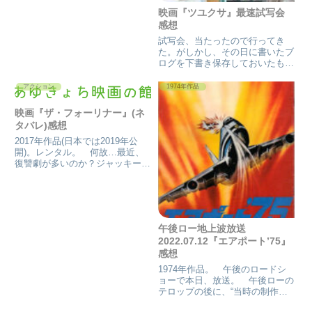
わけでも、なさそうですが・・...
映画『ツユクサ』最速試写会
感想
試写会、当たったので行ってき
た。がしかし、その日に書いたブ
ログを下書き保存しておいたもの
が、URL変更のタイミングでなく
なった。 前URL…前ドメインを
アクション
1974年作品
見れるようにも、今のドメインに
戻す時に頼んだ元エンジニアのか
映画『ザ・フォーリナー』(ネ
たにしてもらったのだが。見れ...
タバレ)感想
2017年作品(日本では2019年公
開)。レンタル。 何故…最近、
復讐劇が多いのか？ジャッキーチ
ェンの映画でも、こう言う映画、
見てなかった。 最近では、カン
フーヨガかなと、思ったら、同い
年に公開だった。 レンタルと言
っても、旦那さんがしてき...
午後ロー地上波放送
2022.07.12『エアポート’75』
感想
1974年作品。 午後のロードシ
ョーで本日、放送。 午後ローの
テロップの後に、“当時の制作は
現在の放送に流すには不適切な表