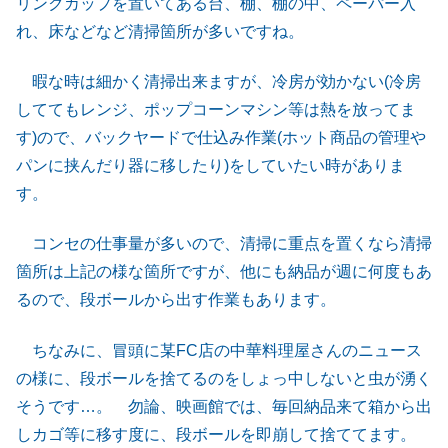
リンクカップを置いてある台、棚、棚の中、ペーパー入
れ、床などなど清掃箇所が多いですね。
暇な時は細かく清掃出来ますが、冷房が効かない(冷房
しててもレンジ、ポップコーンマシン等は熱を放ってま
す)ので、バックヤードで仕込み作業(ホット商品の管理や
パンに挟んだり器に移したり)をしていたい時がありま
す。
コンセの仕事量が多いので、清掃に重点を置くなら清掃
箇所は上記の様な箇所ですが、他にも納品が週に何度もあ
るので、段ボールから出す作業もあります。
ちなみに、冒頭に某FC店の中華料理屋さんのニュース
の様に、段ボールを捨てるのをしょっ中しないと虫が湧く
そうです…。 勿論、映画館では、毎回納品来て箱から出
しカゴ等に移す度に、段ボールを即崩して捨ててます。