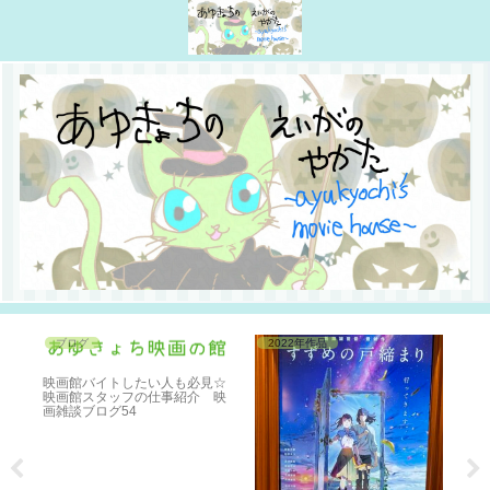
ブログ
2022年作品
2
映画館バイトしたい人も必見☆
映画館スタッフの仕事紹介 映
画雑談ブログ54