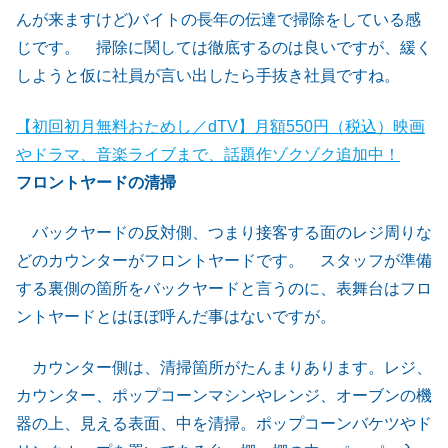
んが来ますけど)バイトの長年の伝達で掃除をしている感
じです。 掃除に関しては徹底するのは良いですが、緩く
しようと仮に社員が言い出したら手抜き社員ですね。
【初回初月無料おためし／dTV】月額550円（税込）映画
やドラマ、音楽ライブまで、話題作ゾクゾク追加中！
フロントヤードの清掃
バックヤードの反対側、つまり接客する面のレジ周りな
どのカウンターがフロントヤードです。 スタッフが準備
する裏側の箇所をバックヤードと言うのに、表舞台はフロ
ントヤードとはほぼ呼んだ事はないですが。
カウンター側は、清掃箇所がたんまりあります。レジ、
カウンター、ポップコーンマシンやレンジ、オーブンの機
器の上、見える表面、中を清掃。ポップコーンバケツやド