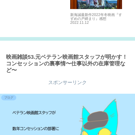
ーレ
新海誠最新作2022年冬映画『す
異
結末
ずめの戸締まり』感想
『
のせ
2022.11.12
想
映画雑談53.元ベテラン映画館スタッフが明かす！
コンセッションの裏事情〜仕事以外の在庫管理な
ど〜
スポンサーリンク
ブログ