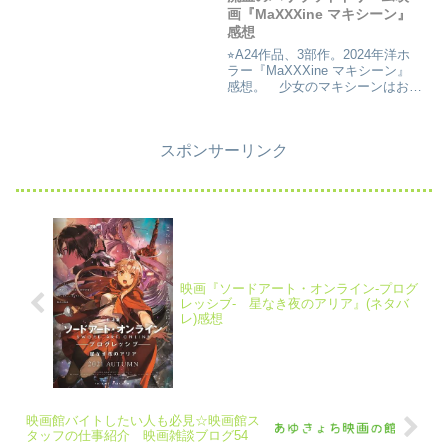
画『MaXXXine マキシーン』
感想
⭐︎A24作品、3部作。2024年洋ホ
ラー『MaXXXine マキシーン』
感想。 少女のマキシーンはお父
さんの前で華麗に舞を披露する。
それをビデオに収める父親。そし
てその教会の中での映像は、マキ
スポンサーリンク
シーンに復唱させる“私らしくな
い事はしない”と
映画『ソードアート・オンライン-プログ
レッシブ- 星なき夜のアリア』(ネタバ
レ)感想
映画館バイトしたい人も必見☆映画館ス
タッフの仕事紹介 映画雑談ブログ54