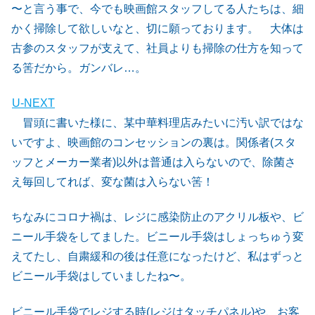
〜と言う事で、今でも映画館スタッフしてる人たちは、細
かく掃除して欲しいなと、切に願っております。 大体は
古参のスタッフが支えて、社員よりも掃除の仕方を知って
る筈だから。ガンバレ…。
U-NEXT
冒頭に書いた様に、某中華料理店みたいに汚い訳ではな
いですよ、映画館のコンセッションの裏は。関係者(スタ
ッフとメーカー業者)以外は普通は入らないので、除菌さ
え毎回してれば、変な菌は入らない筈！
ちなみにコロナ禍は、レジに感染防止のアクリル板や、ビ
ニール手袋をしてました。ビニール手袋はしょっちゅう変
えてたし、自粛緩和の後は任意になったけど、私はずっと
ビニール手袋はしていましたね〜。
ビニール手袋でレジする時(レジはタッチパネル)や、お客