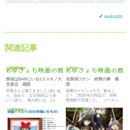
ayukyochi
関連記事
2013年作品
アニメ
探偵はBARにいる2ススキノ大
名探偵コナン 紺青の拳 感
交差点 感想
想
旦那さんと観てきました♪笑いあ
金曜ロードショウで、観まし
り、涙あり、エロ(前回より多
た！ 2019 年の作品で、当時、
い！)あり。 個人的には、1よ
映画館で見逃した。 ノーカット
り、東北弁(北海道弁?)が増えて
版で見れて良かった。 同じく金
て良かった。 1は、大雪のシーン
曜ロードショウでやったコナン
1980年作品
2021年作品
が多い割には、方言を感じさせな
が、ノーカットではなかったの
かった。冒頭から、大泉さんの笑
で…。 ただ、真面目に観てい
いをとるシーンがあり、劇中ク...
なく、評価は、キッドが出てた事
と、...