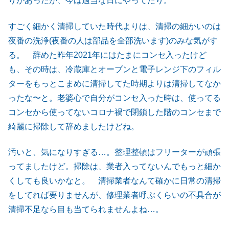
りがあったが、今は適当な日にやってたり。
すごく細かく清掃していた時代よりは、清掃の細かいのは
夜番の洗浄(夜番の人は部品を全部洗います)のみな気がす
る。 辞めた昨年2021年にはたまにコンセ入ったけど
も、その時は、冷蔵庫とオーブンと電子レンジ下のフィル
ターをもっとこまめに清掃してた時期よりは清掃してなか
ったな〜と。老婆心で自分がコンセ入った時は、使ってる
コンセから使ってないコロナ禍で閉鎖した階のコンセまで
綺麗に掃除して辞めましたけどね。
汚いと、気になりすぎる…。整理整頓はフリーターが頑張
ってましたけど。掃除は、業者入ってないんでもっと細か
くしても良いかなと。 清掃業者なんて確かに日常の清掃
をしてれば要りませんが、修理業者呼ぶくらいの不具合が
清掃不足なら目も当てられませんよね…。