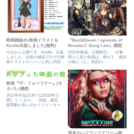
映画雑談45.映画イラストを
『BanGDream！episode of
Kindle出版しました(無料)
RoseliaⅡ:Song I am』感想
今日から公開です。Kindle、出版
2021年映画。公開初日。 仕事
しました。以前の雑談ブログの映
帰りに見た映画は、痺れて、感涙
画イラストのページと同じ内容に
の嵐だった。前回の
はなりますが、2020年に描いた
『BanGDream！episode of
もので17〜18枚ほどです。前ブ
RoseliaⅠ:約束』の続き。ただ、
アクション
映画
ログ→映画イラスト数点公開しま
この1作だけでも見れるようにな
す〜…が、それ以上に描いてはい
っている。其れも、前作同様。
映画『ザ・フォーリナー』(ネ
るので編集し、ページ...
其れでも、epis...
タバレ)感想
2017年作品(日本では2019年公
開)。レンタル。 何故…最近、
復讐劇が多いのか？ジャッキーチ
ェンの映画でも、こう言う映画、
見てなかった。 最近では、カン
フーヨガかなと、思ったら、同い
年に公開だった。 レンタルと言
っても、旦那さんがしてき...
流血のハリウッドドリーム映