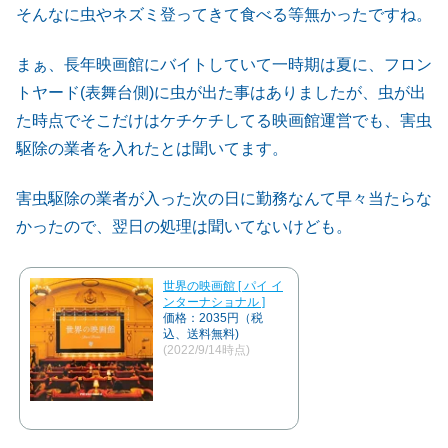
そんなに虫やネズミ登ってきて食べる等無かったですね。
まぁ、長年映画館にバイトしていて一時期は夏に、フロン
トヤード(表舞台側)に虫が出た事はありましたが、虫が出
た時点でそこだけはケチケチしてる映画館運営でも、害虫
駆除の業者を入れたとは聞いてます。
害虫駆除の業者が入った次の日に勤務なんて早々当たらな
かったので、翌日の処理は聞いてないけども。
世界の映画館 [ パイ イ
ンターナショナル ]
価格：2035円（税
込、送料無料)
(2022/9/14時点)